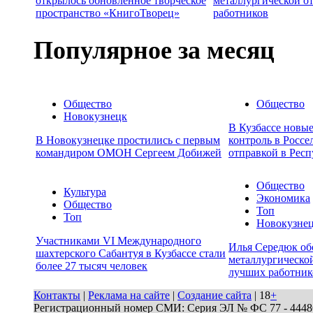
открылось обновленное творческое
металлургической о
пространство «КнигоТворец»
работников
Популярное за месяц
Общество
Общество
Новокузнецк
В Кузбассе новы
В Новокузнецке простились с первым
контроль в Россе
командиром ОМОН Сергеем Добижей
отправкой в Респ
Общество
Культура
Экономика
Общество
Топ
Топ
Новокузне
Участниками VI Международного
Илья Середюк об
шахтерского Сабантуя в Кузбассе стали
металлургической
более 27 тысяч человек
лучших работник
Контакты
|
Реклама на сайте
|
Создание сайта
| 18
+
Регистрационный номер СМИ: Серия ЭЛ № ФС 77 - 44486 