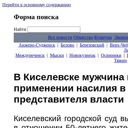
Перейти к основному содержанию
Форма поиска
Найти
Все новости
Общество
Культура
Эконо
Анжеро-Судженск
|
Белово
|
Березовский
|
Верх-Чеб
Л
Междуреченск
|
Мыски
|
Новокузнецк
|
Осинники
|
Тяжин
В Киселевске мужчина
применении насилия в
представителя власти
Киселевский городской суд в
в отношении 50-летнего жите