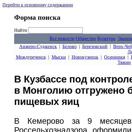
Перейти к основному содержанию
Форма поиска
Найти
Все новости
Общество
Культура
Эконо
Анжеро-Судженск
|
Белово
|
Березовский
|
Верх-Чеб
Л
Междуреченск
|
Мыски
|
Новокузнецк
|
Осинники
|
Тяжин
В Кузбассе под контрол
в Монголию отгружено 
пищевых яиц
В Кемерово за 9 месяце
Россельхознадзора оформили