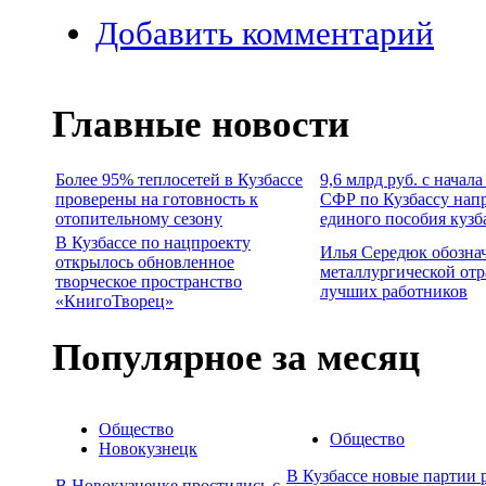
Добавить комментарий
Главные новости
Более 95% теплосетей в Кузбассе
9,6 млрд руб. с начал
проверены на готовность к
СФР по Кузбассу нап
отопительному сезону
единого пособия кузб
В Кузбассе по нацпроекту
Илья Середюк обозна
открылось обновленное
металлургической отр
творческое пространство
лучших работников
«КнигоТворец»
Популярное за месяц
Общество
Общество
Новокузнецк
В Кузбассе новые партии 
В Новокузнецке простились с