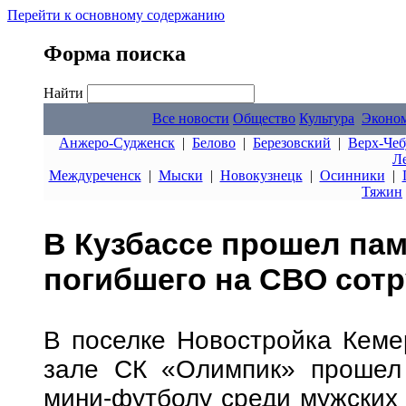
Перейти к основному содержанию
Форма поиска
Найти
Все новости
Общество
Культура
Эконо
Анжеро-Судженск
|
Белово
|
Березовский
|
Верх-Чеб
Л
Междуреченск
|
Мыски
|
Новокузнецк
|
Осинники
|
Тяжин
В Кузбассе прошел пам
погибшего на СВО сот
В поселке Новостройка Кемер
зале СК «Олимпик» прошел 
мини-футболу среди мужских