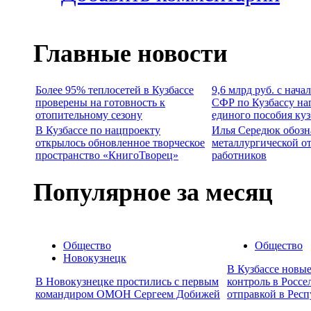
Главные новости
Более 95% теплосетей в Кузбассе
9,6 млрд руб. с нача
проверены на готовность к
СФР по Кузбассу на
отопительному сезону
единого пособия ку
В Кузбассе по нацпроекту
Илья Середюк обозн
открылось обновленное творческое
металлургической о
пространство «КнигоТворец»
работников
Популярное за месяц
Общество
Общество
Новокузнецк
В Кузбассе новы
В Новокузнецке простились с первым
контроль в Россе
командиром ОМОН Сергеем Добижей
отправкой в Респ