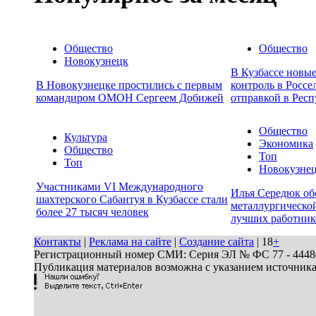
Общество
Общество
Новокузнецк
В Кузбассе новы
В Новокузнецке простились с первым
контроль в Россе
командиром ОМОН Сергеем Добижей
отправкой в Респ
Общество
Культура
Экономика
Общество
Топ
Топ
Новокузне
Участниками VI Международного
Илья Середюк об
шахтерского Сабантуя в Кузбассе стали
металлургической
более 27 тысяч человек
лучших работник
Контакты
|
Реклама на сайте
|
Создание сайта
| 18
+
Регистрационный номер СМИ: Серия ЭЛ № ФС 77 - 44486 
Публикация материалов возможна с указанием источник