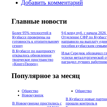
Добавить комментарий
Главные новости
Более 95% теплосетей в
9,6 млрд руб. с начала 2026
Кузбассе проверены на
Отделение СФР по Кузбасс
готовность к отопительному
направило на выплату еди
сезону
пособия кузбасским семьям
В Кузбассе по нацпроекту
Илья Середюк обозначил г
открылось обновленное
успехи металлургической о
творческое пространство
наградил лучших работник
«КнигоТворец»
Популярное за месяц
Общество
Общество
Новокузнецк
В Кузбассе новые партии
В Новокузнецке простились с
прошли контроль в