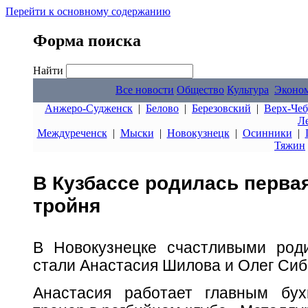
Перейти к основному содержанию
Форма поиска
Найти
Все новости
Общество
Культура
Эконо
Анжеро-Судженск
|
Белово
|
Березовский
|
Верх-Чеб
Л
Междуреченск
|
Мыски
|
Новокузнецк
|
Осинники
|
Тяжин
В Кузбассе родилась первая
тройня
В Новокузнецке счастливыми род
стали Анастасия Шилова и Олег Сиб
Анастасия работает главным бу