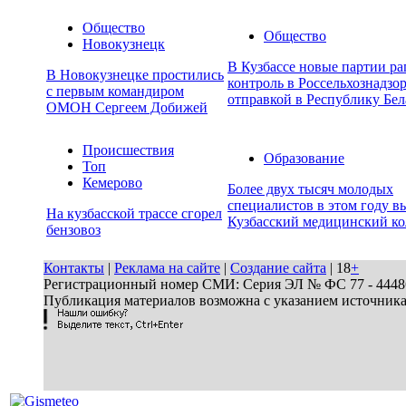
Общество
Общество
Новокузнецк
В Кузбассе новые партии р
В Новокузнецке простились
контроль в Россельхознадзор
с первым командиром
отправкой в Республику Бел
ОМОН Сергеем Добижей
Происшествия
Образование
Топ
Кемерово
Более двух тысяч молодых
специалистов в этом году в
На кузбасской трассе сгорел
Кузбасский медицинский к
бензовоз
Контакты
|
Реклама на сайте
|
Создание сайта
| 18
+
Регистрационный номер СМИ: Серия ЭЛ № ФС 77 - 44486 
Публикация материалов возможна с указанием источник