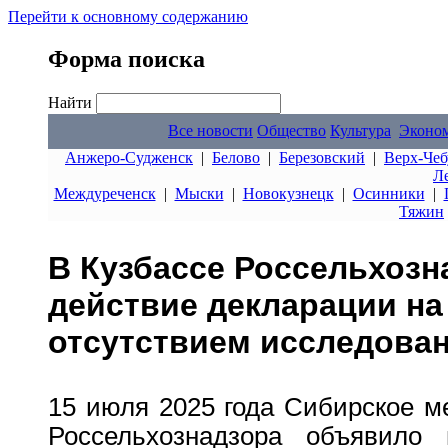
Перейти к основному содержанию
Форма поиска
Найти
Все новости
Общество
Культура
Эконо
Анжеро-Судженск
|
Белово
|
Березовский
|
Верх-Чеб
Л
Междуреченск
|
Мыски
|
Новокузнецк
|
Осинники
|
Тяжин
В Кузбассе Россельхозн
действие декларации на
отсутствием исследова
15 июля 2025 года Сибирское м
Россельхознадзора объявило 