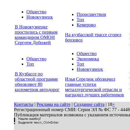
Общество
Происшествия
Новокузнецк
Топ
Кемерово
В Новокузнецке
простились с первым
На кузбасской трассе сгорел
командиром ОМОН
бензовоз
Сергеем Добижей
Общество
Общество
Экономика
Топ
Топ
Новокузнецк
В Кузбассе по
областной программе
Илья Середюк обозначил
обновляют 80
главные успехи
километров автодорог
металлургической отрасли и
наградил лучших работников
Контакты
|
Реклама на сайте
|
Создание сайта
| 18
+
Регистрационный номер СМИ: Серия ЭЛ № ФС 77 - 44486 
Публикация материалов возможна с указанием источник