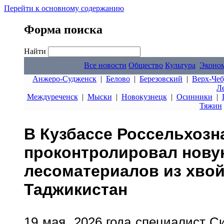
Перейти к основному содержанию
Форма поиска
Найти
Все новости
Общество
Культура
Эконо
Анжеро-Судженск
|
Белово
|
Березовский
|
Верх-Чеб
Л
Междуреченск
|
Мыски
|
Новокузнецк
|
Осинники
|
Тяжин
В Кузбассе Россельхозн
проконтролировал нову
лесоматериалов из хво
Таджикистан
19 мая 2026 года специалист С