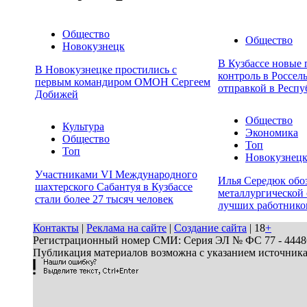
Общество
Общество
Новокузнецк
В Кузбассе новые 
В Новокузнецке простились с
контроль в Россел
первым командиром ОМОН Сергеем
отправкой в Респу
Добижей
Общество
Культура
Экономика
Общество
Топ
Топ
Новокузнец
Участниками VI Международного
Илья Середюк обо
шахтерского Сабантуя в Кузбассе
металлургической 
стали более 27 тысяч человек
лучших работнико
Контакты
|
Реклама на сайте
|
Создание сайта
| 18
+
Регистрационный номер СМИ: Серия ЭЛ № ФС 77 - 44486 
Публикация материалов возможна с указанием источник