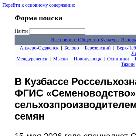
Перейти к основному содержанию
Форма поиска
Найти
Все новости
Общество
Культура
Эконо
Анжеро-Судженск
|
Белово
|
Березовский
|
Верх-Чеб
Л
Междуреченск
|
Мыски
|
Новокузнецк
|
Осинники
|
Тяжин
В Кузбассе Россельхоз
ФГИС «Семеноводство»
сельхозпроизводителем
семян