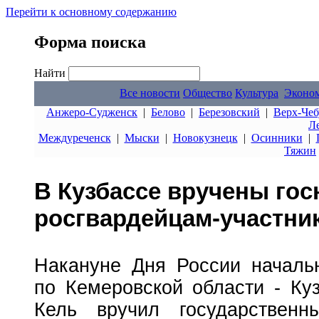
Перейти к основному содержанию
Форма поиска
Найти
Все новости
Общество
Культура
Эконо
Анжеро-Судженск
|
Белово
|
Березовский
|
Верх-Чеб
Л
Междуреченск
|
Мыски
|
Новокузнецк
|
Осинники
|
Тяжин
В Кузбассе вручены го
росгвардейцам-участни
Накануне Дня России началь
по Кемеровской области - Ку
Кель вручил государственн