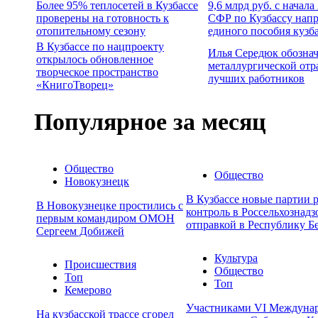
Более 95% теплосетей в Кузбассе
9,6 млрд руб. с начал
проверены на готовность к
СФР по Кузбассу напр
отопительному сезону
единого пособия кузб
В Кузбассе по нацпроекту
Илья Середюк обознач
открылось обновленное
металлургической отр
творческое пространство
лучших работников
«КнигоТворец»
Популярное за месяц
Общество
Общество
Новокузнецк
В Кузбассе новые партии 
В Новокузнецке простились с
контроль в Россельхознадз
первым командиром ОМОН
отправкой в Республику Б
Сергеем Добижей
Культура
Происшествия
Общество
Топ
Топ
Кемерово
Участниками VI Междуна
На кузбасской трассе сгорел