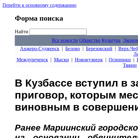
Перейти к основному содержанию
Форма поиска
Найти
Все новости
Общество
Культура
Эконо
Анжеро-Судженск
|
Белово
|
Березовский
|
Верх-Чеб
Л
Междуреченск
|
Мыски
|
Новокузнецк
|
Осинники
|
Тяжин
В Кузбассе вступил в 
приговор, которым ме
виновным в совершени
Ранее Мариинский городско
на основании обвинител