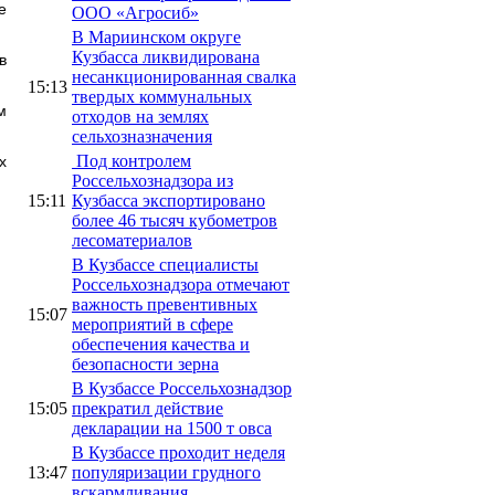
е
ООО «Агросиб»
В Мариинском округе
Кузбасса ликвидирована
в
несанкционированная свалка
15:13
твердых коммунальных
м
отходов на землях
сельхозназначения
Под контролем
х
Россельхознадзора из
15:11
Кузбасса экспортировано
более 46 тысяч кубометров
лесоматериалов
В Кузбассе специалисты
Россельхознадзора отмечают
важность превентивных
15:07
мероприятий в сфере
обеспечения качества и
безопасности зерна
В Кузбассе Россельхознадзор
15:05
прекратил действие
декларации на 1500 т овса
В Кузбассе проходит неделя
13:47
популяризации грудного
вскармливания