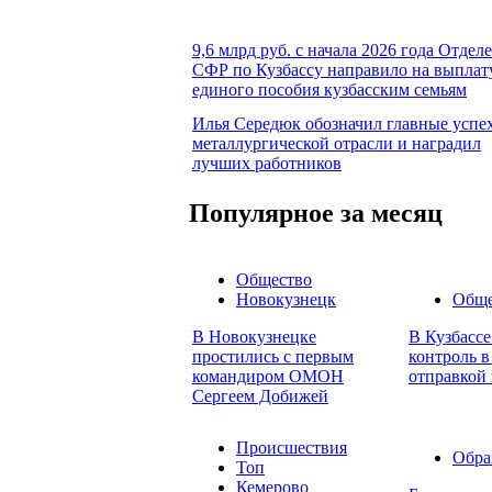
9,6 млрд руб. с начала 2026 года Отдел
СФР по Кузбассу направило на выплат
единого пособия кузбасским семьям
Илья Середюк обозначил главные успе
металлургической отрасли и наградил
лучших работников
Популярное за месяц
Общество
Новокузнецк
Обще
В Новокузнецке
В Кузбасс
простились с первым
контроль в
командиром ОМОН
отправкой 
Сергеем Добижей
Происшествия
Обра
Топ
Кемерово