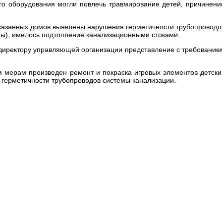
го оборудования могли повлечь травмирование детей, причинени
казанных домов выявлены нарушения герметичности трубопроводо
ы), имелось подтопление канализационными стоками.
а директору управляющей организации представление с требование
 мерам произведен ремонт и покраска игровых элементов детски
 герметичности трубопроводов системы канализации.
и