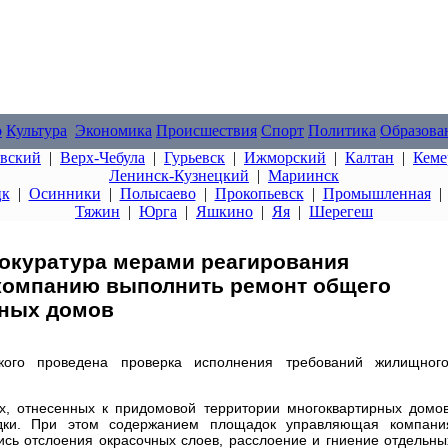
о
Культура
Экономика
Происшествия
Спорт
Политика
Образова
овский
|
Верх-Чебула
|
Гурьевск
|
Ижморский
|
Калтан
|
Кеме
Ленинск-Кузнецкий
|
Мариинск
цк
|
Осинники
|
Полысаево
|
Прокопьевск
|
Промышленная
Тяжин
|
Юрга
|
Яшкино
|
Яя
|
Шерегеш
рокуратура мерами реагирования
компанию выполнить ремонт общего
рных домов
цкого проведена проверка исполнения требований жилищного
ах, отнесенных к придомовой территории многоквартирных домов
дки. При этом содержанием площадок управляющая компани
сь отслоения окрасочных слоев, расслоение и гниение отдельны