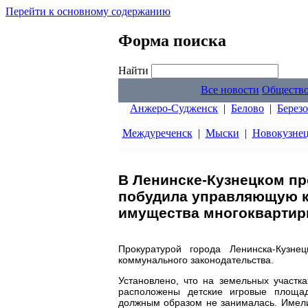
Перейти к основному содержанию
Форма поиска
Найти
Все новости
Обществ
Анжеро-Судженск
|
Белово
|
Берез
Междуреченск
|
Мыски
|
Новокузне
В Ленинске-Кузнецком п
побудила управляющую 
имущества многокварти
Прокуратурой города Ленинска-Кузне
коммунального законодательства.
Установлено, что на земельных участк
расположены детские игровые площа
должным образом не занималась. Имели