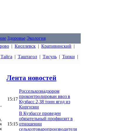
ние
Здоровье
Экология
рово
|
Киселевск
|
Крапивинский
|
|
Тайга
|
Таштагол
|
Тисуль
|
Топки
|
Лента новостей
Россельхознадзором
проконтролирован ввоз в
15:17
Кузбасс 2,38 тонн ягод из
-
Киргизии
В Кузбассе проведен
обязательный профвизит в
,
15:15
отношении
я
х
сельхозтоваропроизводителя