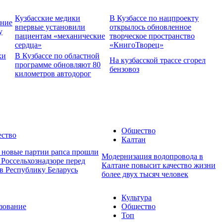
Кузбасские медики
В Кузбассе по нацпроекту
ение
впервые установили
открылось обновленное
у
пациентам «механические
творческое пространство
сердца»
«КнигоТворец»
хи
В Кузбассе по областной
На кузбасской трассе сгорел
программе обновляют 80
бензовоз
километров автодорог
Общество
ство
Калтан
е новые партии рапса прошли
Модернизация водопровода в
 Россельхознадзоре перед
Калтане повысит качество жизни
в Республику Беларусь
более двух тысяч человек
Культура
зование
Общество
Топ