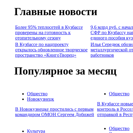
Главные новости
Более 95% теплосетей в Кузбассе
9,6 млрд руб. с нача
проверены на готовность к
СФР по Кузбассу на
отопительному сезону
единого пособия ку
В Кузбассе по нацпроекту
Илья Середюк обозн
открылось обновленное творческое
металлургической о
пространство «КнигоТворец»
работников
Популярное за месяц
Общество
Общество
Новокузнецк
В Кузбассе новы
В Новокузнецке простились с первым
контроль в Россе
командиром ОМОН Сергеем Добижей
отправкой в Респ
Общество
Культура