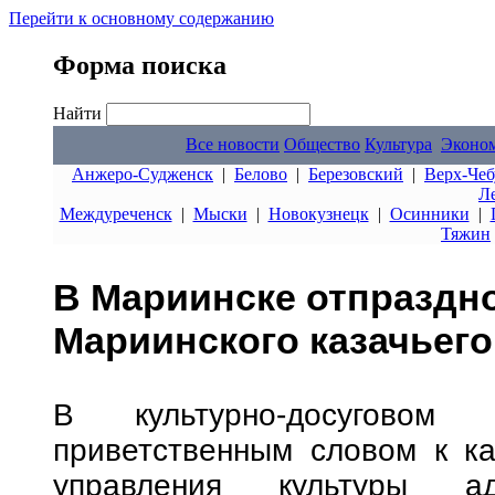
Перейти к основному содержанию
Форма поиска
Найти
Все новости
Общество
Культура
Эконо
Анжеро-Судженск
|
Белово
|
Березовский
|
Верх-Чеб
Л
Междуреченск
|
Мыски
|
Новокузнецк
|
Осинники
|
Тяжин
В Мариинске отпраздно
Мариинского казачьего
В культурно-досуговом
приветственным словом к ка
управления культуры ад