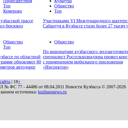
Происшествия
Культура
Топ
Общество
Кемерово
Топ
узбасской трассе
Участниками VI Международного шахтерс
рел бензовоз
Сабантуя в Кузбассе стали более 27 тысяч 
Общество
Общество
Топ
По инициативе кузбасского лесозаготовит
узбассе по областной
специалист Россельхознадзора провел кон
грамме обновляют 80
с применением мобильного приложения
ометров автодорог
«Инспектор»
сайта
| 18
+
№ ФС 77 - 44486 от 08.04.2011 Новости Кузбасса © 2007-2026
азанием источника:
kuzbassnews.ru