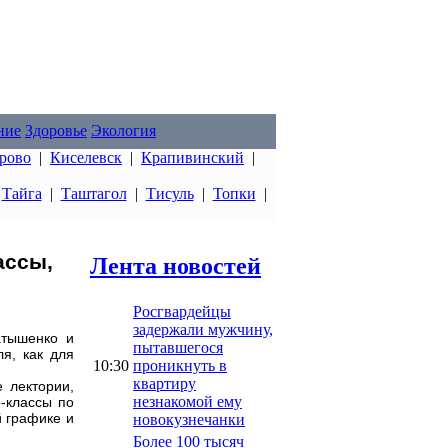
ние
Здоровье
Экология
рово
|
Киселевск
|
Крапивинский
|
|
Тайга
|
Таштагол
|
Тисуль
|
Топки
|
ассы,
Лента новостей
Росгвардейцы
задержали мужчину,
атышенко и
пытавшегося
я, как для
10:30
проникнуть в
квартиру
 лектории,
незнакомой ему
-классы по
й графике и
новокузнечанки
Более 100 тысяч