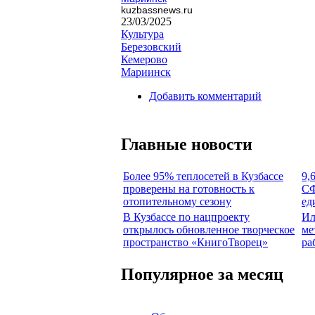
kuzbassnews.ru
23/03/2025
Культура
Березовский
Кемерово
Мариинск
Добавить комментарий
Главные новости
Более 95% теплосетей в Кузбассе
9,
проверены на готовность к
СФ
отопительному сезону
ед
В Кузбассе по нацпроекту
Ил
открылось обновленное творческое
ме
пространство «КнигоТворец»
ра
Популярное за месяц