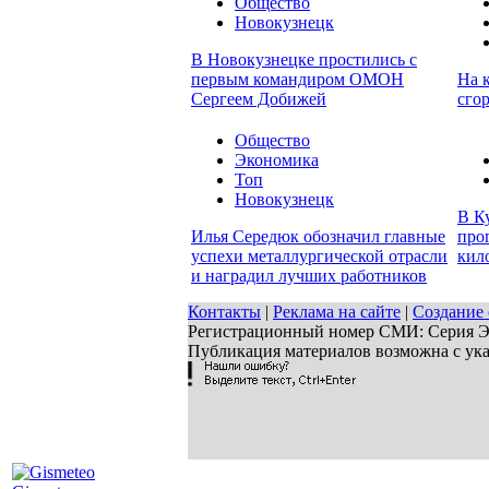
Общество
Новокузнецк
В Новокузнецке простились с
первым командиром ОМОН
На к
Сергеем Добижей
сго
Общество
Экономика
Топ
Новокузнецк
В К
Илья Середюк обозначил главные
про
успехи металлургической отрасли
кил
и наградил лучших работников
Контакты
|
Реклама на сайте
|
Создание 
Регистрационный номер СМИ: Серия ЭЛ 
Публикация материалов возможна с ук