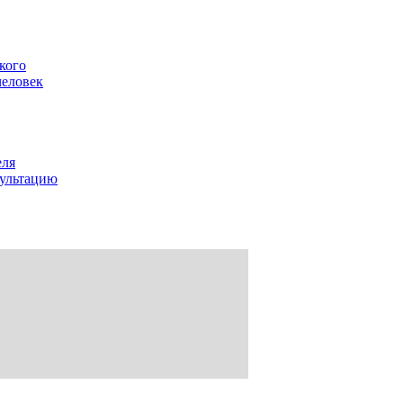
кого
человек
еля
сультацию