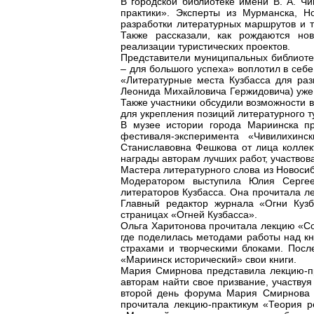
В городской библиотеке имени В. А. Ч
практики». Эксперты из Мурманска, Н
разработки литературных маршрутов и т
Также рассказали, как рождаются но
реализации туристических проектов.
Представители муниципальных библиотек
– для большого успеха» воплотил в себе
«Литературные места Кузбасса для разв
Леонида Михайловича Гержидовича) уже 
Также участники обсудили возможности 
для укрепления позиций литературного 
В музее истории города Мариинска пр
фестиваля-эксперимента «Чивилихинс
Станиславовна Фешкова от лица коллек
награды авторам лучших работ, участвов
Мастера литературного слова из Новосиб
Модератором выступила Юлия Сергее
литераторов Кузбасса. Она прочитала ле
Главный редактор журнала «Огни Куз
страницах «Огней Кузбасса».
Ольга Харитонова прочитала лекцию «Соб
где поделилась методами работы над кни
страхами и творческими блоками. Посл
«Мариинск исторический» свои книги.
Мария Смирнова представила лекцию-п
авторам найти свое призвание, участву
второй день форума Мария Смирнова п
прочитала лекцию-практикум «Теория ре