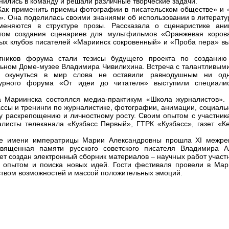
нились в команду и решали различные творческие задачи.
Как применить приемы фотографии в писательском обществе» и «
». Она поделилась своими знаниями об использовании в литерат
меняются в структуре прозы. Рассказала о сценаристике ан
том создания сценариев для мультфильмов «Оранжевая коров
ных клубов писателей «Мариинск сокровенный» и «Проба пера» в
стников форума стали тезисы будущего проекта по созданию
ьном Доме-музее Владимира Чивилихина. Встреча с талантливыми
ь окунуться в мир слова не оставили равнодушным ни одно
турного форума «От идеи до читателя» выступили специали
а Мариинска состоялся медиа-практикум «Школа журналистов». 
ассы и тренинги по журналистике, фотографии, анимации, социал
му раскрепощению и личностному росту. Своим опытом с участни
листы телеканала «Кузбасс Первый», ГТРК «Кузбасс», газет «К
же имени императрицы Марии Александровны прошла ХI межре
священная памяти русского советского писателя Владимира А
т создан электронный сборник материалов – научных работ участн
 опытом и поиска новых идей. Гости фестиваля провели в Мар
твом возможностей и массой положительных эмоций.