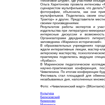
«Мозговой штурм», где участники объеди
Ольга Харитонова провела интенсивы «
сценаристом мультфильмов, что делать?
фотографии, объяснила, как они при
мультфильмов. Поделилась своим опы
Трактор» и других. Представители мест
своими произведениями.
Результатом работы экспертов и уча
издательства при литературно-мемориал
интересные дискуссии и возможност
Организаторами двухдневного литера
заповедника «Мариинск исторический».
В образовательных учреждениях город
ждали интерактивные лекции, мастер-кл
актерскому мастерству, психологическо
практикума поделились ведущие специа
«Кузбасс».
В Мариинском педагогическом коллед
научно-практическая конференция, по
Чивилихина. По итогам конференции буде
Фестиваль стал площадкой для обмена
незабываемых дня, наполненных множес
Фото: «Чивилихинский март» (ВКонтакте)
Культура
Березовский
Кемерово
Мариинск