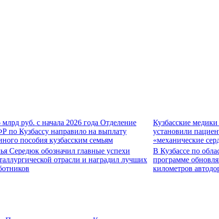
6 млрд руб. с начала 2026 года Отделение
Кузбасские медики
Р по Кузбассу направило на выплату
установили пациен
иного пособия кузбасским семьям
«механические сер
ья Середюк обозначил главные успехи
В Кузбассе по обла
таллургической отрасли и наградил лучших
программе обновля
ботников
километров автодо