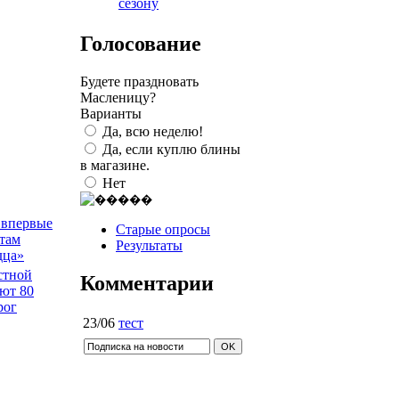
сезону
Голосование
Будете праздновать
Масленицу?
Варианты
Да, всю неделю!
Да, если куплю блины
в магазине.
Нет
 впервые
Старые опросы
там
Результаты
дца»
стной
Комментарии
ют 80
рог
23/06
тест