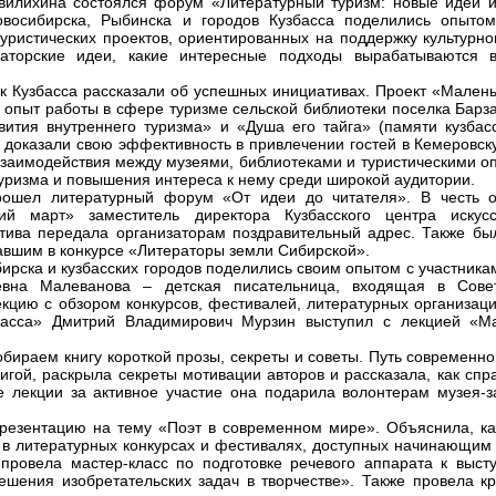
ивилихина состоялся форум «Литературный туризм: новые идеи 
овосибирска, Рыбинска и городов Кузбасса поделились опыто
уристических проектов, ориентированных на поддержку культурно
ваторские идеи, какие интересные подходы вырабатываются 
 Кузбасса рассказали об успешных инициативах. Проект «Малень
 опыт работы в сфере туризме сельской библиотеки поселка Барз
ития внутреннего туризма» и «Душа его тайга» (памяти кузбасс
доказали свою эффективность в привлечении гостей в Кемеровск
взаимодействия между музеями, библиотеками и туристическими 
туризма и повышения интереса к нему среди широкой аудитории.
ошел литературный форум «От идеи до читателя». В честь от
кий март» заместитель директора Кузбасского центра искус
тива передала организаторам поздравительный адрес. Также бы
авшим в конкурсе «Литераторы земли Сибирской».
ирска и кузбасских городов поделились своим опытом с участник
вна Малеванова – детская писательница, входящая в Сове
кцию с обзором конкурсов, фестивалей, литературных организаци
басса» Дмитрий Владимирович Мурзин выступил с лекцией «М
ираем книгу короткой прозы, секреты и советы. Путь современно
гой, раскрыла секреты мотивации авторов и рассказала, как спр
е лекции за активное участие она подарила волонтерам музея-з
резентацию на тему «Поэт в современном мире». Объяснила, к
я в литературных конкурсах и фестивалях, доступных начинающим
ровела мастер-класс по подготовке речевого аппарата к выст
шения изобретательских задач в творчестве». Также провела кр