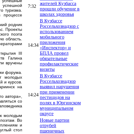
и успешные
жителей Кузбасса
м успешной
7:32
прошли обучение в
го туризма.
школах здоровья
в процессе
В Кузбассе
кий родник
Россельхознадзор с
ас. Проекты
использованием
кого поэта
мобильного
ую область.
приложения
операторами
14:34
«Инспектор» и
БПЛА провел
крытия III
ств Галина
обязательные
ли вручены
профилактические
визиты
ами форума.
В Кузбассе
т молодых
Россельхознадзор
й и курсов.
выявил нарушения
ариинск на
при применении
14:24
го автора»,
пестицидов на
авляться со
полях в Юргинском
аповедника
муниципальном
округе
ак молодым
Новые партии
 поэтам. Во
уплениям и
отрубей
углый стол
пшеничных