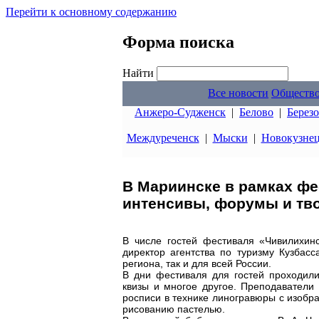
Перейти к основному содержанию
Форма поиска
Найти
Все новости
Обществ
Анжеро-Судженск
|
Белово
|
Берез
Междуреченск
|
Мыски
|
Новокузне
В Мариинске в рамках фе
интенсивы, форумы и тво
В числе гостей фестиваля «Чивилихин
директор агентства по туризму Кузбас
региона, так и для всей России.
В дни фестиваля для гостей проходили
квизы и многое другое. Преподавател
росписи в технике линогравюры с изобр
рисованию пастелью.