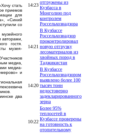
отгружены из
14:23
Хочу стать
Кузбасса в
уре приемов
Монголию под
имации для
контролем
а», «Синий
Россельхознадзора
ыступили со
В Кузбассе
 музейного
Россельхознадзор
 авторами,
проконтролировал
го гостя.
14:21
новую отгрузку
сты музея-
лесоматериалов из
хвойных пород в
Участников
Таджикистан
ьным медиа,
ками медиа-
В Кузбассе
емерово» и
Россельхознадзором
выявлено более 100
гиональная
14:20
тысяч тонн
лексеевича
недостоверно
иков.
задекларированного
иинске два
зерна
Более 95%
теплосетей в
Кузбассе проверены
10:22
на готовность к
отопительному