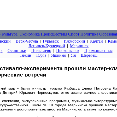
о
Культура
Экономика
Происшествия
Спорт
Политика
Образова
овский
|
Верх-Чебула
|
Гурьевск
|
Ижморский
|
Калтан
|
Кеме
Ленинск-Кузнецкий
|
Мариинск
цк
|
Осинники
|
Полысаево
|
Прокопьевск
|
Промышленная
Тяжин
|
Юрга
|
Яшкино
|
Яя
|
Шерегеш
стиваля-эксперимента прошли мастер-кл
рческие встречи
ский март» были министр туризма Кузбасса Елена Петровна Л
са Дмитрий Юрьевич Черноскутов, отметившие важность фестивал
 спектакли, экскурсионные программы, музыкально-литературные
и художественной школы № 10 города Мариинска провели мастер
ажениями достопримечательностей Мариинска, а также по книжно