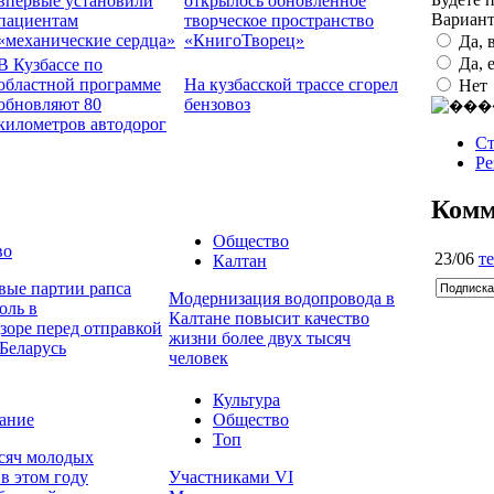
впервые установили
открылось обновленное
Вариан
пациентам
творческое пространство
«механические сердца»
«КнигоТворец»
Да, 
Да, 
В Кузбассе по
областной программе
На кузбасской трассе сгорел
Нет
обновляют 80
бензовоз
километров автодорог
Ст
Ре
Комм
Общество
во
23/06
те
Калтан
вые партии рапса
Модернизация водопровода в
оль в
Калтане повысит качество
зоре перед отправкой
жизни более двух тысяч
Беларусь
человек
Культура
ание
Общество
Топ
ысяч молодых
в этом году
Участниками VI