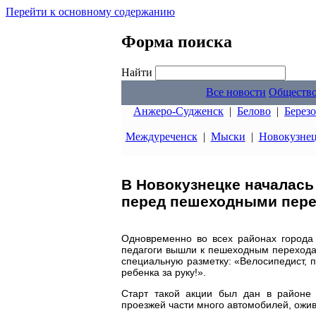
Перейти к основному содержанию
Форма поиска
Найти
Все новости
Обществ
Анжеро-Судженск
|
Белово
|
Берез
Междуреченск
|
Мыски
|
Новокузне
В Новокузнецке началась
перед пешеходными пер
Одновременно во всех районах города 
педагоги вышли к пешеходным перехода
специальную разметку: «Велосипедист, п
ребенка за руку!».
Старт такой акции был дан в районе 
проезжей части много автомобилей, ожи