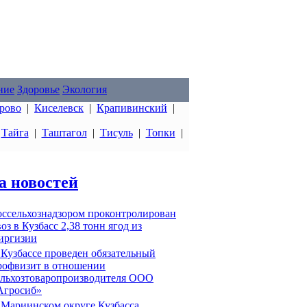
ние
Здоровье
Экология
рово
|
Киселевск
|
Крапивинский
|
|
Тайга
|
Таштагол
|
Тисуль
|
Топки
|
а новостей
оссельхознадзором проконтролирован
оз в Кузбасс 2,38 тонн ягод из
иргизии
 Кузбассе проведен обязательный
рофвизит в отношении
ельхозтоваропроизводителя ООО
Агросиб»
 Мариинском округе Кузбасса