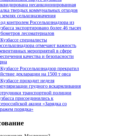
иквидирована несанкционированная
валка твердых коммунальных отходов
а землях сельхозназначения
од контролем Россельхознадзора из
узбасса экспортировано более 46 тысяч
убометров лесоматериалов
 Кузбассе специалисты
оссельхознадзора отмечают важность
ревентивных мероприятий в сфере
беспечения качества и безопасности
ерна
 Кузбассе Россельхознадзор прекратил
ействие декларации на 1500 т овса
 Кузбассе проходит неделя
опуляризации грудного вскармливания
отрудники транспортной полиции
узбасса присоединились к
сероссийской акции «Зарядка со
тражем порядка»
сование
праздновать Масленицу?