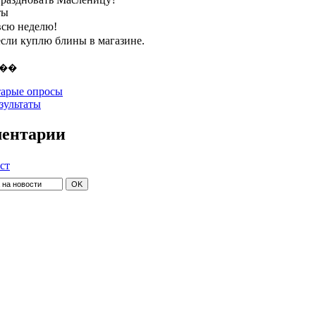
ты
всю неделю!
если куплю блины в магазине.
арые опросы
зультаты
ентарии
ст