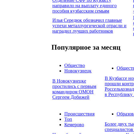
Отделение СФР по Кузбассу
направило на выплату единого
пособия кузбасским семьям
Илья Середюк обозначил главные
успехи металлургической отрасли и
наградил лучших работников
Популярное за месяц
Общество
Общест
Новокузнецк
В Кузбассе но
В Новокузнецке
прошли контр
простились с первым
Россельхознад
командиром ОМОН
в Республику 
Сергеем Добижей
Происшествия
Образов
Топ
Более двух т
Кемерово
специалистов 