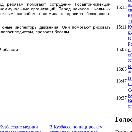
 ребятам помогают сотрудники Госавтоинспекции
л
15:13
-коммунальных организаций. Перед началом школьных
с
бычным способом напоминают правила безопасного
н
П
15:11
К
 юные инспекторы движения. Они помогают рисовать
 велосипедистам, проводят беседы.
к
В
Р
15:07
п
й области
о
з
В
15:05
д
В
13:47
п
С
К
10:37
В
с
Голо
Кузбасские медики
В Кузбассе по нацпроекту
Будете 