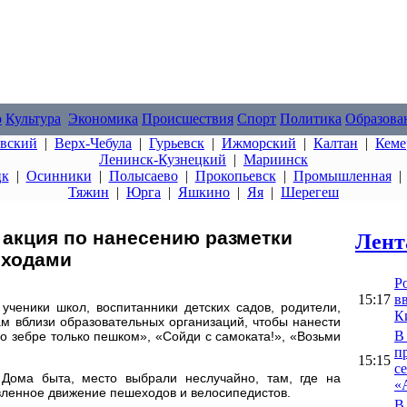
о
Культура
Экономика
Происшествия
Спорт
Политика
Образова
овский
|
Верх-Чебула
|
Гурьевск
|
Ижморский
|
Калтан
|
Кеме
Ленинск-Кузнецкий
|
Мариинск
цк
|
Осинники
|
Полысаево
|
Прокопьевск
|
Промышленная
Тяжин
|
Юрга
|
Яшкино
|
Яя
|
Шерегеш
 акция по нанесению разметки
Лент
еходами
Р
15:17
вв
ученики школ, воспитанники детских садов, родители,
К
м вблизи образовательных организаций, чтобы нанести
В
о зебре только пешком», «Сойди с самоката!», «Возьми
п
15:15
с
Дома быта, место выбрали неслучайно, там, где на
«
вленное движение пешеходов и велосипедистов.
В