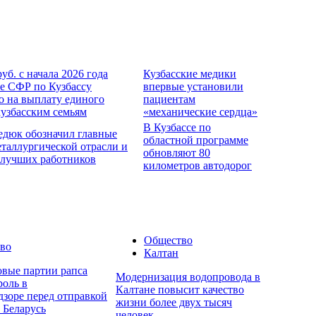
руб. с начала 2026 года
Кузбасские медики
е СФР по Кузбассу
впервые установили
о на выплату единого
пациентам
кузбасским семьям
«механические сердца»
В Кузбассе по
едюк обозначил главные
областной программе
еталлургической отрасли и
обновляют 80
 лучших работников
километров автодорог
Общество
во
Калтан
овые партии рапса
Модернизация водопровода в
роль в
Калтане повысит качество
дзоре перед отправкой
жизни более двух тысяч
 Беларусь
человек