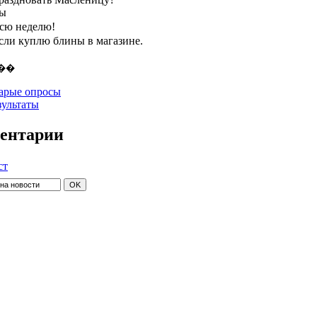
ты
всю неделю!
если куплю блины в магазине.
арые опросы
зультаты
ентарии
ст