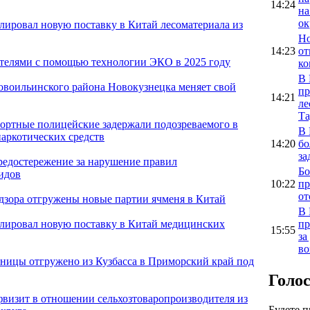
14:24
на
ок
олировал новую поставку в Китай лесоматериала из
Но
14:23
от
ителями с помощью технологии ЭКО в 2025 году
ко
В 
овоильинского района Новокузнецка меняет свой
пр
14:21
ле
Та
портные полицейские задержали подозреваемого в
В 
аркотических средств
14:20
бо
за
предостережение за нарушение правил
Бо
идов
10:22
пр
от
адзора отгружены новые партии ячменя в Китай
В 
пр
олировал новую поставку в Китай медицинских
15:55
за
во
ницы отгружено из Кузбасса в Приморский край под
Голо
фвизит в отношении сельхозтоваропроизводителя из
Будете 