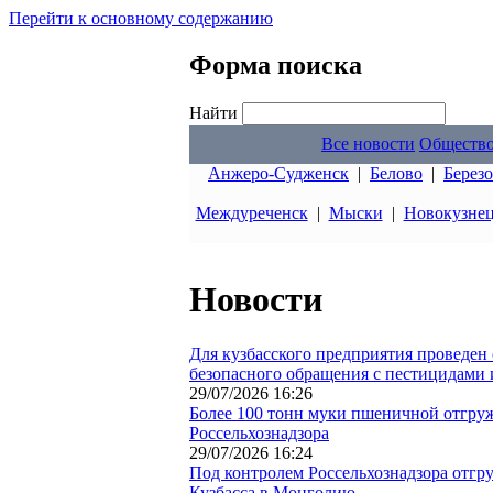
Перейти к основному содержанию
Форма поиска
Найти
Все новости
Обществ
Анжеро-Судженск
|
Белово
|
Берез
Междуреченск
|
Мыски
|
Новокузне
Новости
Для кузбасского предприятия проведен
безопасного обращения с пестицидами
29/07/2026 16:26
Более 100 тонн муки пшеничной отгруж
Россельхознадзора
29/07/2026 16:24
Под контролем Россельхознадзора отгру
Кузбасса в Монголию