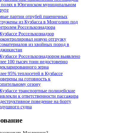
 полях в Юргинском муниципальном
руге
вые партии отрубей пшеничных
гружены из Кузбасса в Монголию под
нтролем Россельхознадзора
Кузбассе Россельхознадзор
оконтролировал новую отгрузку
соматериалов из хвойных пород в
джикистан
Кузбассе Россельхознадзором выявлено
лее 100 тысяч тонн недостоверно
декларированного зерна
лее 95% теплосетей в Кузбассе
оверены на готовность к
опительному сезону
Кузбассе транспортные полицейские
ивлекли к ответственности пассажира
 деструктивное поведение на борту
здушного судна
сование
праздновать Масленицу?