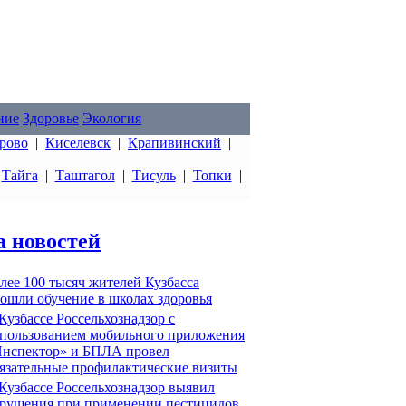
ние
Здоровье
Экология
рово
|
Киселевск
|
Крапивинский
|
|
Тайга
|
Таштагол
|
Тисуль
|
Топки
|
а новостей
лее 100 тысяч жителей Кузбасса
ошли обучение в школах здоровья
Кузбассе Россельхознадзор с
пользованием мобильного приложения
нспектор» и БПЛА провел
язательные профилактические визиты
Кузбассе Россельхознадзор выявил
рушения при применении пестицидов