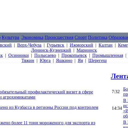
о
Культура
Экономика
Происшествия
Спорт
Политика
Образова
овский
|
Верх-Чебула
|
Гурьевск
|
Ижморский
|
Калтан
|
Кеме
Ленинск-Кузнецкий
|
Мариинск
цк
|
Осинники
|
Полысаево
|
Прокопьевск
|
Промышленная
Тяжин
|
Юрга
|
Яшкино
|
Яя
|
Шерегеш
Лент
Бо
7:32
 обязательный профилактический визит в сфере
пр
 и агрохимикатами
В 
ис
ено из Кузбасса в регионы России под контролем
14:34
«И
об
В 
жено более 11 тонн мороженого для экспорта из
на