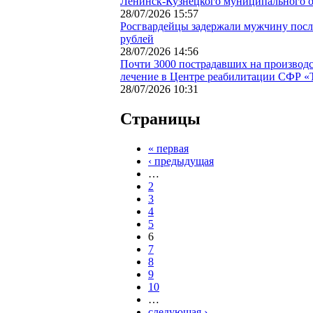
Ленинск-Кузнецкого муниципального о
28/07/2026 15:57
Росгвардейцы задержали мужчину посл
рублей
28/07/2026 14:56
Почти 3000 пострадавших на производс
лечение в Центре реабилитации СФР «Т
28/07/2026 10:31
Страницы
« первая
‹ предыдущая
…
2
3
4
5
6
7
8
9
10
…
следующая ›