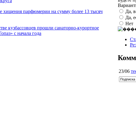
круга
Вариан
Да, 
е хищения парфюмерии на сумму более 13 тысяч
Да, 
Нет
тве кузбассовцев прошли санаторно-курортное
опаз» с начала года
Ст
Ре
Комм
23/06
те