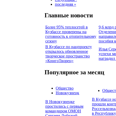
последняя »
Главные новости
Более 95% теплосетей в
9,6 млрд 
Кузбассе проверены на
Отделени
готовность к отопительному
направил
сезону
пособия 
В Кузбассе по нацпроекту
Илья Сер
открылось обновленное
успехи м
творческое пространство
наградил
«КнигоТворец»
Популярное за месяц
Общество
Общест
Новокузнецк
В Кузбассе н
В Новокузнецке
прошли конт
простились с первым
Россельхозна
командиром ОМОН
в Республику
Сергеем Добижей