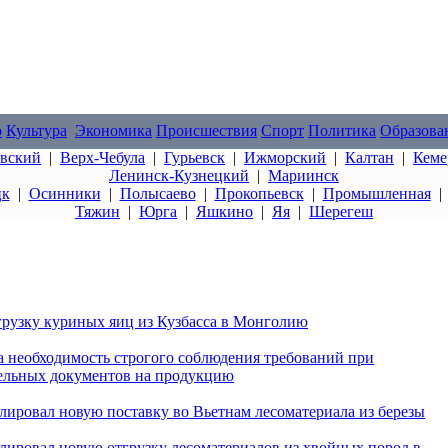
о
Культура
Экономика
Происшествия
Спорт
Политика
Образова
овский
|
Верх-Чебула
|
Гурьевск
|
Ижморский
|
Калтан
|
Кеме
Ленинск-Кузнецкий
|
Мариинск
цк
|
Осинники
|
Полысаево
|
Прокопьевск
|
Промышленная
Тяжин
|
Юрга
|
Яшкино
|
Яя
|
Шерегеш
грузку куриных яиц из Кузбасса в Монголию
а необходимость строгого соблюдения требований при
ельных документов на продукцию
лировал новую поставку во Вьетнам лесоматериала из березы
олировал новую отгрузку лесоматериалов из хвойных пород в