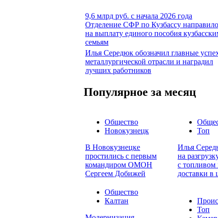
9,6 млрд руб. с начала 2026 года
Отделение СФР по Кузбассу направил
на выплату единого пособия кузбасски
семьям
Илья Середюк обозначил главные успе
металлургической отрасли и наградил
лучших работников
Популярное за месяц
Общество
Обще
Новокузнецк
Топ
В Новокузнецке
Илья Серед
простились с первым
на разгруз
командиром ОМОН
с топливом 
Сергеем Добижей
доставки в 
Общество
Калтан
Проис
Топ
Модернизация