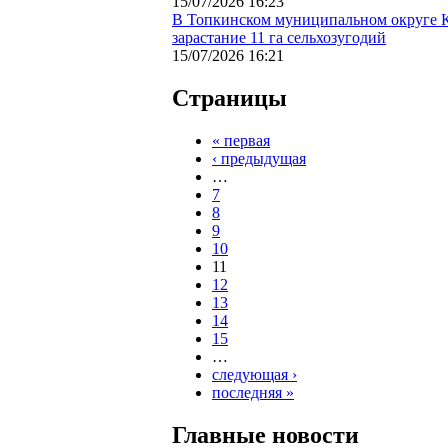
15/07/2026 16:23
В Топкинском муниципальном округе Ку
зарастание 11 га сельхозугодий
15/07/2026 16:21
Страницы
« первая
‹ предыдущая
…
7
8
9
10
11
12
13
14
15
…
следующая ›
последняя »
Главные новости