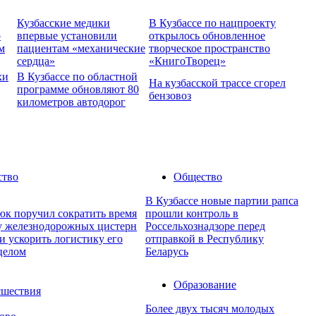
Кузбасские медики
В Кузбассе по нацпроекту
о
впервые установили
открылось обновленное
м
пациентам «механические
творческое пространство
сердца»
«КнигоТворец»
хи
В Кузбассе по областной
На кузбасской трассе сгорел
программе обновляют 80
бензовоз
километров автодорог
ство
Общество
В Кузбассе новые партии рапса
юк поручил сократить время
прошли контроль в
ку железнодорожных цистерн
Россельхознадзоре перед
и ускорить логистику его
отправкой в Республику
целом
Беларусь
Образование
шествия
Более двух тысяч молодых