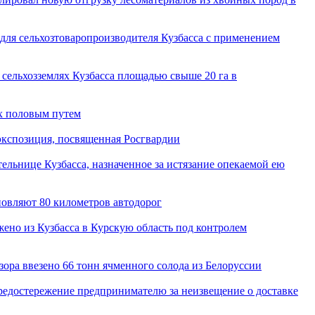
 для сельхозтоваропроизводителя Кузбасса с применением
 сельхозземлях Кузбасса площадью свыше 20 га в
х половым путем
 экспозиция, посвященная Росгвардии
ельнице Кузбасса, назначенное за истязание опекаемой ею
новляют 80 километров автодорог
жено из Кузбасса в Курскую область под контролем
зора ввезено 66 тонн ячменного солода из Белоруссии
предостережение предпринимателю за неизвещение о доставке