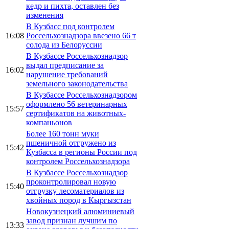
кедр и пихта, оставлен без
изменения
В Кузбасс под контролем
16:08
Россельхознадзора ввезено 66 т
солода из Белоруссии
В Кузбассе Россельхознадзор
выдал предписание за
16:02
нарушение требований
земельного законодательства
В Кузбассе Россельхознадзором
оформлено 56 ветеринарных
15:57
сертификатов на животных-
компаньонов
Более 160 тонн муки
пшеничной отгружено из
15:42
Кузбасса в регионы России под
контролем Россельхознадзора
В Кузбассе Россельхознадзор
проконтролировал новую
15:40
отгрузку лесоматериалов из
хвойных пород в Кыргызстан
Новокузнецкий алюминиевый
завод признан лучшим по
13:33