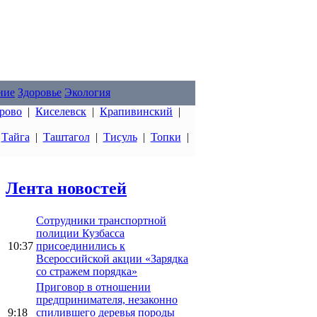
ние
Здоровье
Экология
рово
|
Киселевск
|
Крапивинский
|
|
Тайга
|
Таштагол
|
Тисуль
|
Топки
|
Лента новостей
Сотрудники транспортной
полиции Кузбасса
10:37
присоединились к
Всероссийской акции «Зарядка
со стражем порядка»
Приговор в отношении
предпринимателя, незаконно
9:18
спилившего деревья породы