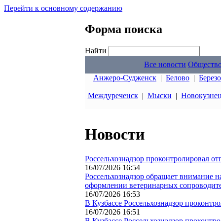
Перейти к основному содержанию
Форма поиска
Найти
Все новости
Обществ
Анжеро-Судженск
|
Белово
|
Берез
Междуреченск
|
Мыски
|
Новокузне
Новости
Россельхознадзор проконтролировал от
16/07/2026 16:54
Россельхознадзор обращает внимание н
оформлении ветеринарных сопроводит
16/07/2026 16:53
В Кузбассе Россельхознадзор проконтро
16/07/2026 16:51
В Кузбассе Россельхознадзор проконтр