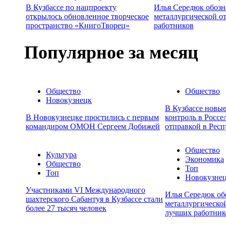
В Кузбассе по нацпроекту
Илья Середюк обозн
открылось обновленное творческое
металлургической о
пространство «КнигоТворец»
работников
Популярное за месяц
Общество
Общество
Новокузнецк
В Кузбассе новы
В Новокузнецке простились с первым
контроль в Россе
командиром ОМОН Сергеем Добижей
отправкой в Респ
Общество
Культура
Экономика
Общество
Топ
Топ
Новокузне
Участниками VI Международного
Илья Середюк об
шахтерского Сабантуя в Кузбассе стали
металлургической
более 27 тысяч человек
лучших работник