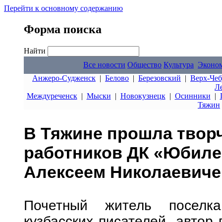
Перейти к основному содержанию
Форма поиска
Найти
Все новости
Общество
Культура
Эконо
Анжеро-Судженск
|
Белово
|
Березовский
|
Верх-Чеб
Л
Междуреченск
|
Мыски
|
Новокузнецк
|
Осинники
|
Тяжин
В Тяжине прошла творч
работников ДК «Юбиле
Алексеем Николаевиче
Почетный житель поселк
кузбасских писателей, автор 