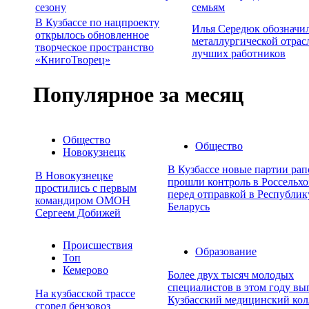
сезону
семьям
В Кузбассе по нацпроекту
Илья Середюк обозначил
открылось обновленное
металлургической отрас
творческое пространство
лучших работников
«КнигоТворец»
Популярное за месяц
Общество
Общество
Новокузнецк
В Кузбассе новые партии рап
В Новокузнецке
прошли контроль в Россельхо
простились с первым
перед отправкой в Республик
командиром ОМОН
Беларусь
Сергеем Добижей
Происшествия
Образование
Топ
Кемерово
Более двух тысяч молодых
специалистов в этом году вы
На кузбасской трассе
Кузбасский медицинский ко
сгорел бензовоз