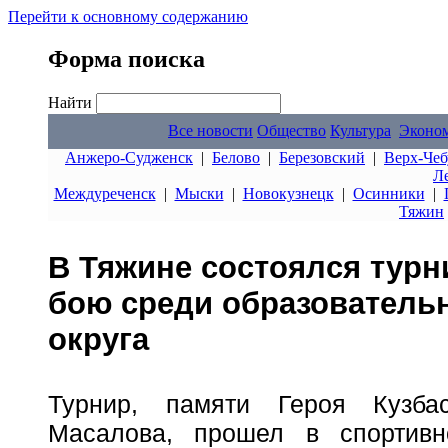
Перейти к основному содержанию
Форма поиска
Найти
Все новости
Общество
Культура
Эконо
Анжеро-Судженск
|
Белово
|
Березовский
|
Верх-Чеб
Л
Междуреченск
|
Мыски
|
Новокузнецк
|
Осинники
|
Тяжин
В Тяжине состоялся турн
бою среди образователь
округа
Турнир, памяти Героя Кузба
Масалова, прошел в спортив