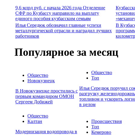
9,6 млрд руб. с начала 2026 года Отделение
Кузбасск
СФР по Кузбассу направило на выплату
установи
единого пособия кузбасским семьям
«механич
Илья Середюк обозначил главные успехи
В Кузбас
металлургической отрасли и наградил лучших
программ
работников
километр
Популярное за месяц
Общество
Общество
Топ
Новокузнецк
Илья Середюк поручил сок
В Новокузнецке простились с
разгрузку железнодорожны
первым командиром ОМОН
топливом и ускорить логи
Сергеем Добижей
в целом
Общество
Калтан
Происшествия
Топ
Модернизация водопровода в
Кемерово