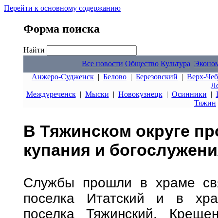
Перейти к основному содержанию
Форма поиска
Найти
Все новости
Общество
Культура
Эконо
Анжеро-Судженск
|
Белово
|
Березовский
|
Верх-Чеб
Л
Междуреченск
|
Мыски
|
Новокузнецк
|
Осинники
|
Тяжин
В Тяжинском округе п
купания и богослужени
Службы прошли в храме свя
поселка Итатский и в хра
поселка Тяжинский. Крещен