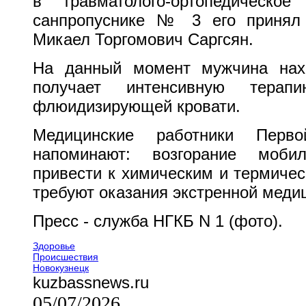
в травматолого-ортопедичес
санпропуснике № 3 его принял в
Микаел Торгомович Саргсян.
На данный момент мужчина на
получает интенсивную терап
флюидизирующей кровати.
Медицинские работники Пер
напоминают: возгорание моби
привести к химическим и термиче
требуют оказания экстренной меди
Пресс - служба НГКБ N 1 (фото).
Здоровье
Происшествия
Новокузнецк
kuzbassnews.ru
05/07/2026