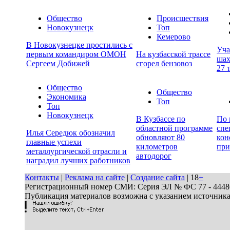
Общество
Происшествия
Новокузнецк
Топ
Кемерово
В Новокузнецке простились с
Уча
первым командиром ОМОН
На кузбасской трассе
шах
Сергеем Добижей
сгорел бензовоз
27 
Общество
Общество
Экономика
Топ
Топ
Новокузнецк
В Кузбассе по
По 
областной программе
спе
Илья Середюк обозначил
обновляют 80
кон
главные успехи
километров
при
металлургической отрасли и
автодорог
наградил лучших работников
Контакты
|
Реклама на сайте
|
Создание сайта
| 18
+
Регистрационный номер СМИ: Серия ЭЛ № ФС 77 - 44486 
Публикация материалов возможна с указанием источник