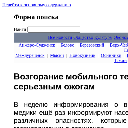
Перейти к основному содержанию
Форма поиска
Найти
Все новости
Общество
Культура
Эконо
Анжеро-Судженск
|
Белово
|
Березовский
|
Верх-Чеб
Л
Междуреченск
|
Мыски
|
Новокузнецк
|
Осинники
|
Тяжин
Возгорание мобильного т
серьезным ожогам
В неделю информирования о в
медики ещё раз информируют насе
различных опасностях, которы