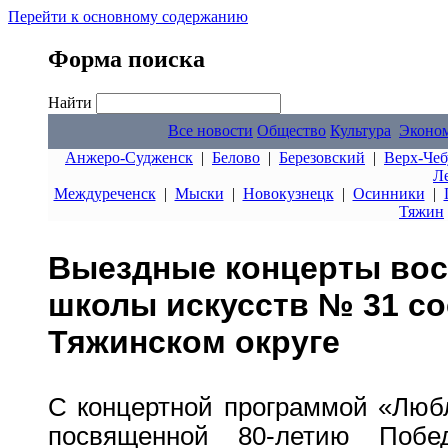
Перейти к основному содержанию
Форма поиска
Найти
Все новости
Общество
Культура
Эконо
Анжеро-Судженск
|
Белово
|
Березовский
|
Верх-Чеб
Л
Междуреченск
|
Мыски
|
Новокузнецк
|
Осинники
|
Тяжин
Выездные концерты вос
школы искусств № 31 со
Тяжинском округе
С концертной программой «Любл
посвященной 80-летию Поб