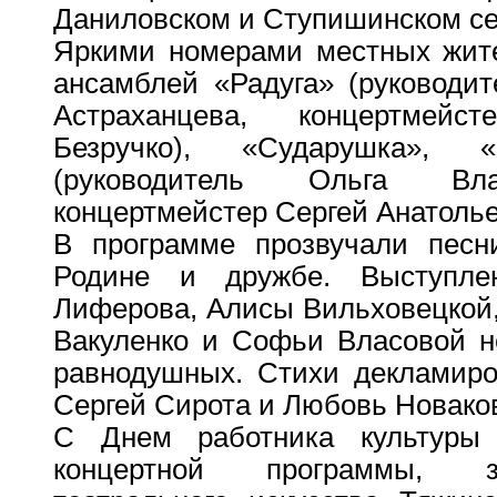
Даниловском и Ступишинском се
Яркими номерами местных жите
ансамблей «Радуга» (руководи
Астраханцева, концертмей
Безручко), «Сударушка»,
(руководитель Ольга Вла
концертмейстер Сергей Анатоль
В программе прозвучали песн
Родине и дружбе. Выступле
Лиферова, Алисы Вильховецкой
Вакуленко и Софьи Власовой н
равнодушных. Стихи декламиро
Сергей Сирота и Любовь Новако
С Днем работника культуры
концертной программы, з