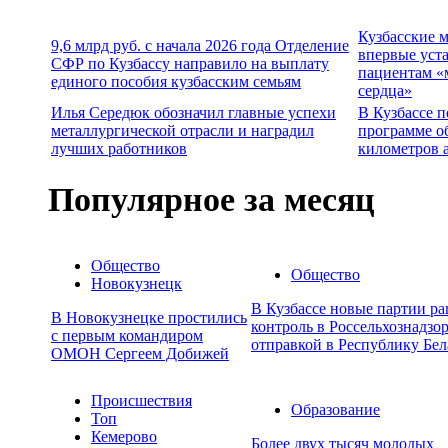
Кузбасские 
9,6 млрд руб. с начала 2026 года Отделение
впервые уст
СФР по Кузбассу направило на выплату
пациентам «
единого пособия кузбасским семьям
сердца»
Илья Середюк обозначил главные успехи
В Кузбассе п
металлургической отрасли и наградил
программе о
лучших работников
километров 
Популярное за месяц
Общество
Общество
Новокузнецк
В Кузбассе новые партии р
В Новокузнецке простились
контроль в Россельхознадзор
с первым командиром
отправкой в Республику Бел
ОМОН Сергеем Добижей
Происшествия
Образование
Топ
Кемерово
Более двух тысяч молодых