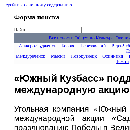
Перейти к основному содержанию
Форма поиска
Найти
Все новости
Общество
Культура
Эконо
Анжеро-Судженск
|
Белово
|
Березовский
|
Верх-Чеб
Л
Междуреченск
|
Мыски
|
Новокузнецк
|
Осинники
|
Тяжин
«Южный Кузбасс» под
международную акцию
Угольная компания «Южный 
международной акции «Сад
празднованию Победы в Вели