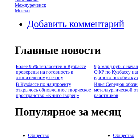
Междуреченск
Мыски
Добавить комментарий
Главные новости
Более 95% теплосетей в Кузбассе
9,6 млрд руб. с нача
проверены на готовность к
СФР по Кузбассу на
отопительному сезону
единого пособия ку
В Кузбассе по нацпроекту
Илья Середюк обозн
открылось обновленное творческое
металлургической о
пространство «КнигоТворец»
работников
Популярное за месяц
Общество
Общество