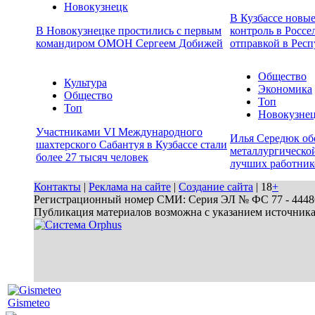
Новокузнецк
В Кузбассе новы
В Новокузнецке простились с первым
контроль в Россе
командиром ОМОН Сергеем Добижей
отправкой в Респ
Общество
Культура
Экономика
Общество
Топ
Топ
Новокузне
Участниками VI Международного
Илья Середюк об
шахтерского Сабантуя в Кузбассе стали
металлургической
более 27 тысяч человек
лучших работник
Контакты
|
Реклама на сайте
|
Создание сайта
| 18
+
Регистрационный номер СМИ: Серия ЭЛ № ФС 77 - 44486 
Публикация материалов возможна с указанием источник
Gismeteo