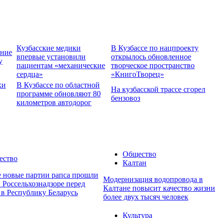
Кузбасские медики
В Кузбассе по нацпроекту
ение
впервые установили
открылось обновленное
у
пациентам «механические
творческое пространство
сердца»
«КнигоТворец»
хи
В Кузбассе по областной
На кузбасской трассе сгорел
программе обновляют 80
бензовоз
километров автодорог
Общество
ество
Калтан
е новые партии рапса прошли
Модернизация водопровода в
 Россельхознадзоре перед
Калтане повысит качество жизни
 в Республику Беларусь
более двух тысяч человек
Культура