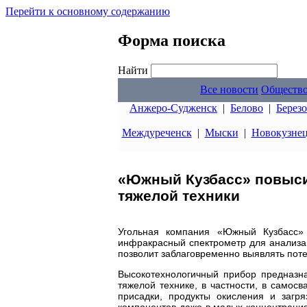
Перейти к основному содержанию
Форма поиска
Найти
Все новости
Обществ
Анжеро-Судженск
|
Белово
|
Берез
Междуреченск
|
Мыски
|
Новокузне
«Южный Кузбасс» повысил
тяжелой техники
Угольная компания «Южный Кузбасс»
инфракрасный спектрометр для анализа 
позволит заблаговременно выявлять пот
Высокотехнологичный прибор предназна
тяжелой технике, в частности, в само
присадки, продукты окисления и загр
компонентов даже в малых концентрация