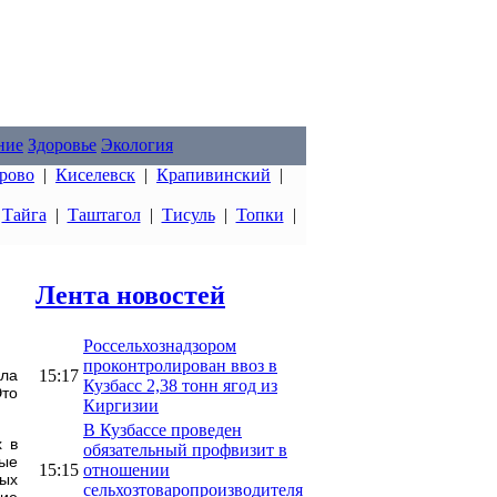
ние
Здоровье
Экология
рово
|
Киселевск
|
Крапивинский
|
|
Тайга
|
Таштагол
|
Тисуль
|
Топки
|
Лента новостей
Россельхознадзором
проконтролирован ввоз в
15:17
ла
Кузбасс 2,38 тонн ягод из
Это
Киргизии
В Кузбассе проведен
х в
обязательный профвизит в
ные
15:15
отношении
ных
сельхозтоваропроизводителя
ние