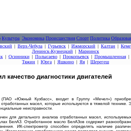
о
Культура
Экономика
Происшествия
Спорт
Политика
Образова
овский
|
Верх-Чебула
|
Гурьевск
|
Ижморский
|
Калтан
|
Кеме
Ленинск-Кузнецкий
|
Мариинск
цк
|
Осинники
|
Полысаево
|
Прокопьевск
|
Промышленная
Тяжин
|
Юрга
|
Яшкино
|
Яя
|
Шерегеш
 качество диагностики двигателей
 (ПАО «Южный Кузбасс», входит в Группу «Мечел») приобре
отработанных масел, которые используются в тяжелой технике. 
енциальные неисправности.
чен для детального анализа отработанных масел, используемы
свалах БелАЗ. Отработанное масло БелАЗов содержит разнообраз
язнения. ИК-спектрометр способен определять наличие различ
х. Исследование отработанного масла позволяет оценить состоя