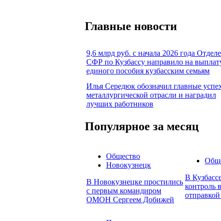
Главные новости
9,6 млрд руб. с начала 2026 года Отдел
СФР по Кузбассу направило на выплат
единого пособия кузбасским семьям
Илья Середюк обозначил главные успе
металлургической отрасли и наградил
лучших работников
Популярное за месяц
Общество
Общ
Новокузнецк
В Кузбасс
В Новокузнецке простились
контроль в
с первым командиром
отправкой
ОМОН Сергеем Добижей