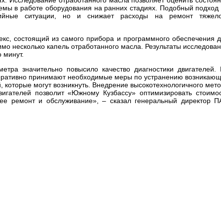
емы в работе оборудования на ранних стадиях. Подобный подход
рийные ситуации, но и снижает расходы на ремонт тяжело
екс, состоящий из самого прибора и программного обеспечения 
мо несколько капель отработанного масла. Результаты исследова
 минут.
етра значительно повысило качество диагностики двигателей.
еративно принимают необходимые меры по устранению возникаю
 которые могут возникнуть. Внедрение высокотехнологичного мет
вигателей позволит «Южному Кузбассу» оптимизировать стоимо
 ее ремонт и обслуживание», – сказал генеральный директор 