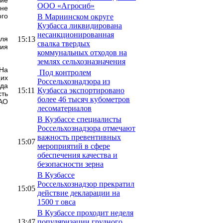
ООО «Агросиб»
 не
го
В Мариинском округе
Кузбасса ликвидирована
несанкционированная
15:13
для
свалка твердых
ния
коммунальных отходов на
землях сельхозназначения
 На
Под контролем
щих
Россельхознадзора из
ода
15:11
Кузбасса экспортировано
сть
более 46 тысяч кубометров
ПАО
лесоматериалов
В Кузбассе специалисты
Россельхознадзора отмечают
важность превентивных
15:07
мероприятий в сфере
обеспечения качества и
безопасности зерна
В Кузбассе
Россельхознадзор прекратил
15:05
действие декларации на
1500 т овса
В Кузбассе проходит неделя
13:47
популяризации грудного