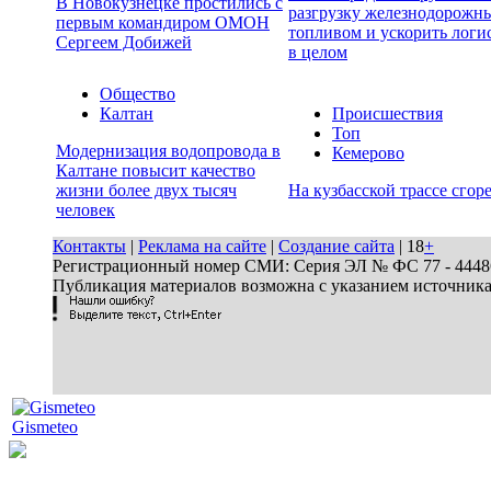
В Новокузнецке простились с
разгрузку железнодорожны
первым командиром ОМОН
топливом и ускорить логи
Сергеем Добижей
в целом
Общество
Калтан
Происшествия
Топ
Модернизация водопровода в
Кемерово
Калтане повысит качество
жизни более двух тысяч
На кузбасской трассе сгор
человек
Контакты
|
Реклама на сайте
|
Создание сайта
| 18
+
Регистрационный номер СМИ: Серия ЭЛ № ФС 77 - 44486 
Публикация материалов возможна с указанием источник
Gismeteo