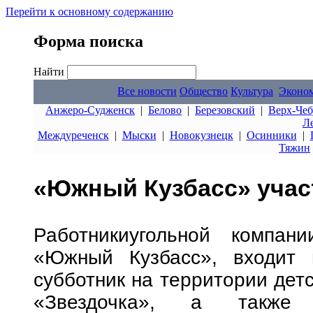
Перейти к основному содержанию
Форма поиска
Найти
Все новости
Общество
Культура
Эконо
Анжеро-Судженск
|
Белово
|
Березовский
|
Верх-Чеб
Л
Междуреченск
|
Мыски
|
Новокузнецк
|
Осинники
|
Тяжин
«Южный Кузбасс» участ
Работникиугольной компа
«Южный Кузбасс», входит 
субботник на территории детс
«Звездочка», а также 