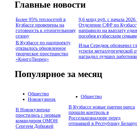
Главные новости
Более 95% теплосетей в
9,6 млрд руб. с начала 2026
Кузбассе проверены на
Отделение СФР по Кузбасс
готовность к отопительному
направило на выплату еди
сезону
пособия кузбасским семьям
В Кузбассе по нацпроекту
Илья Середюк обозначил г
открылось обновленное
успехи металлургической о
творческое пространство
наградил лучших работник
«КнигоТворец»
Популярное за месяц
Общество
Общество
Новокузнецк
В Кузбассе новые партии рапса
В Новокузнецке
прошли контроль в
простились с первым
Россельхознадзоре перед
командиром ОМОН
отправкой в Республику Белару
Сергеем Добижей