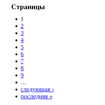
Страницы
1
2
3
4
5
6
7
8
9
…
следующая ›
последняя »