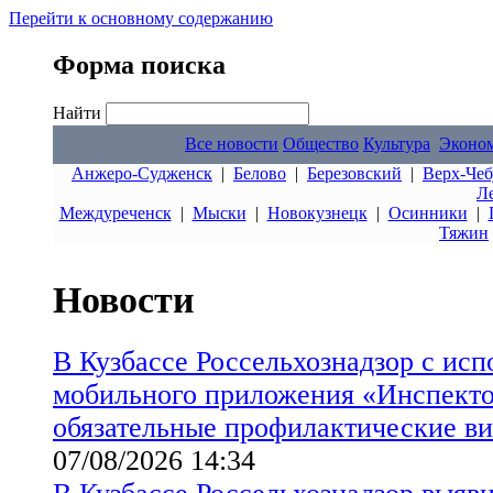
Перейти к основному содержанию
Форма поиска
Найти
Все новости
Общество
Культура
Эконо
Анжеро-Судженск
|
Белово
|
Березовский
|
Верх-Чеб
Л
Междуреченск
|
Мыски
|
Новокузнецк
|
Осинники
|
Тяжин
Новости
В Кузбассе Россельхознадзор с ис
мобильного приложения «Инспект
обязательные профилактические в
07/08/2026 14:34