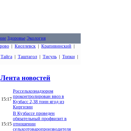
ние
Здоровье
Экология
рово
|
Киселевск
|
Крапивинский
|
|
Тайга
|
Таштагол
|
Тисуль
|
Топки
|
Лента новостей
Россельхознадзором
проконтролирован ввоз в
15:17
Кузбасс 2,38 тонн ягод из
Киргизии
В Кузбассе проведен
обязательный профвизит в
15:15
отношении
сельхозтоваропроизводителя