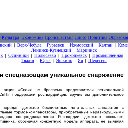
о
Культура
Экономика
Происшествия
Спорт
Политика
Образова
овский
|
Верх-Чебула
|
Гурьевск
|
Ижморский
|
Калтан
|
Кеме
Ленинск-Кузнецкий
|
Мариинск
цк
|
Осинники
|
Полысаево
|
Прокопьевск
|
Промышленная
Тяжин
|
Юрга
|
Яшкино
|
Яя
|
Шерегеш
ли спецназовцам уникальное снаряжение
 акции «Своих не бросаем» представители региональной
СпН» поддержали росгвардейцев, вручив им дополнительное
 передан детектор беспилотных летательных аппаратов с
ульные тормоз-компенсаторы, приобретенные неравнодушными
ндира спецподразделения Росгвардии, детектор позволяет
тивника, обозначая конкретную модель аппарата, не выявляя