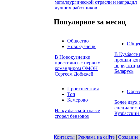
металлургической отрасли и наградил
лучших работников
Популярное за месяц
Общество
Обще
Новокузнецк
В Кузбассе
В Новокузнецке
прошли кон
простились с первым
перед отпр
командиром ОМОН
Беларусь
Сергеем Добижей
Происшествия
Образ
Топ
Кемерово
Более двух
специалист
На кузбасской трассе
Кузбасский
сгорел бензовоз
Контакты
|
Реклама на сайте
|
Создание 