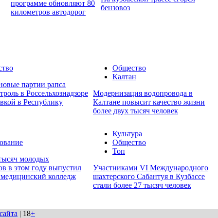
программе обновляют 80
бензовоз
километров автодорог
ство
Общество
Калтан
 новые партии рапса
троль в Россельхознадзоре
Модернизация водопровода в
авкой в Республику
Калтане повысит качество жизни
более двух тысяч человек
Культура
ование
Общество
Топ
 тысяч молодых
ов в этом году выпустил
Участниками VI Международного
 медицинский колледж
шахтерского Сабантуя в Кузбассе
стали более 27 тысяч человек
сайта
| 18
+