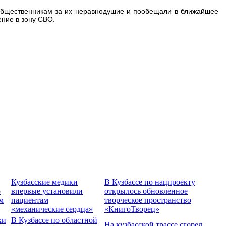
общественникам за их неравнодушие и пообещали в ближайшее
ние в зону СВО.
Кузбасские медики
В Кузбассе по нацпроекту
о
впервые установили
открылось обновленное
м
пациентам
творческое пространство
«механические сердца»
«КнигоТворец»
хи
В Кузбассе по областной
На кузбасской трассе сгорел