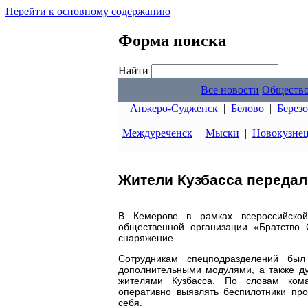
Перейти к основному содержанию
Форма поиска
Найти
Все новости
Обществ
Анжеро-Судженск
|
Белово
|
Берез
Междуреченск
|
Мыски
|
Новокузне
Жители Кузбасса переда
В Кемерове в рамках всероссийской
общественной организации «Братство 
снаряжение.
Сотрудникам спецподразделений был
дополнительными модулями, а также д
жителями Кузбасса. По словам кома
оперативно выявлять беспилотники про
себя.