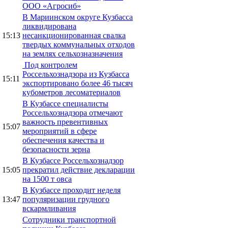
ООО «Агросиб»
В Мариинском округе Кузбасса
ликвидирована
15:13
несанкционированная свалка
твердых коммунальных отходов
на землях сельхозназначения
Под контролем
Россельхознадзора из Кузбасса
15:11
экспортировано более 46 тысяч
кубометров лесоматериалов
В Кузбассе специалисты
Россельхознадзора отмечают
важность превентивных
15:07
мероприятий в сфере
обеспечения качества и
безопасности зерна
В Кузбассе Россельхознадзор
15:05
прекратил действие декларации
на 1500 т овса
В Кузбассе проходит неделя
13:47
популяризации грудного
вскармливания
Сотрудники транспортной