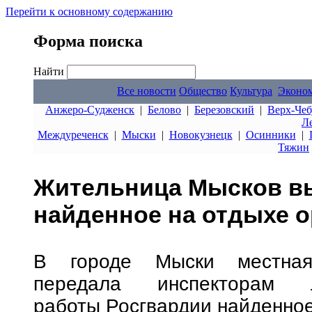
Перейти к основному содержанию
Форма поиска
Найти
Все новости
Общество
Культура
Эконо
Анжеро-Судженск
|
Белово
|
Березовский
|
Верх-Чеб
Л
Междуреченск
|
Мыски
|
Новокузнецк
|
Осинники
|
Тяжин
Жительница Мысков в
найденное на отдыхе 
В городе Мыски местная
передала инспекторам ли
работы Росгвардии найденное