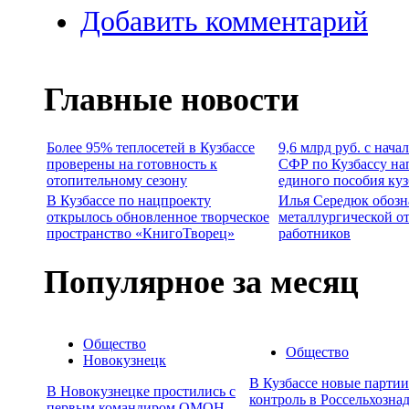
Добавить комментарий
Главные новости
Более 95% теплосетей в Кузбассе
9,6 млрд руб. с нача
проверены на готовность к
СФР по Кузбассу на
отопительному сезону
единого пособия ку
В Кузбассе по нацпроекту
Илья Середюк обозн
открылось обновленное творческое
металлургической о
пространство «КнигоТворец»
работников
Популярное за месяц
Общество
Общество
Новокузнецк
В Кузбассе новые парти
В Новокузнецке простились с
контроль в Россельхозна
первым командиром ОМОН