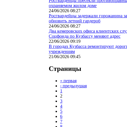
Росгвардейцы пресекли противоправны
охраняемом жилом доме
24/06/2026 08:27
Росгвардейцы задержали горожанина з
обновить летний гардероб
24/06/2026 08:27
Два кемеровских офиса клиентских сл
Соцфонда по Кузбассу меняют адрес
22/06/2026 09:19
В городах Кузбасса ремонтируют доро
учреждениям
21/06/2026 09:45
Страницы
« первая
‹ предыдущая
1
2
3
4
5
6
7
8