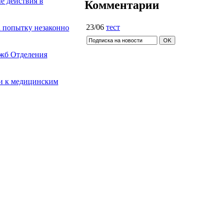
е действия в
Комментарии
23/06
тест
а попытку незаконно
ужб Отделения
ги к медицинским