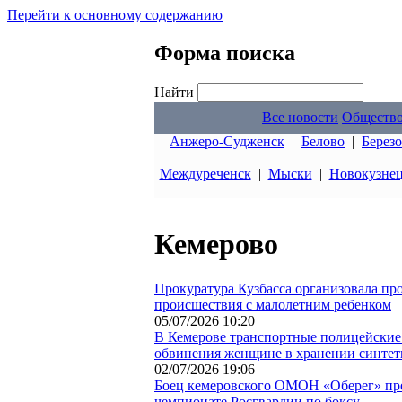
Перейти к основному содержанию
Форма поиска
Найти
Все новости
Обществ
Анжеро-Судженск
|
Белово
|
Берез
Междуреченск
|
Мыски
|
Новокузне
Кемерово
Прокуратура Кузбасса организовала пр
происшествия с малолетним ребенком
05/07/2026 10:20
В Кемерове транспортные полицейские
обвинения женщине в хранении синтет
02/07/2026 19:06
Боец кемеровского ОМОН «Оберег» пре
чемпионате Росгвардии по боксу