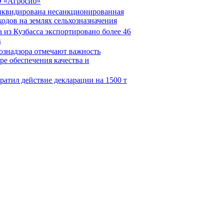
О «Агросиб»
иквидирована несанкционированная
одов на землях сельхозназначения
 из Кузбасса экспортировано более 46
в
ознадзора отмечают важность
е обеспечения качества и
ратил действие декларации на 1500 т