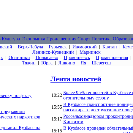
о
Культура
Экономика
Происшествия
Спорт
Политика
Образова
овский
|
Верх-Чебула
|
Гурьевск
|
Ижморский
|
Калтан
|
Кеме
Ленинск-Кузнецкий
|
Мариинск
цк
|
Осинники
|
Полысаево
|
Прокопьевск
|
Промышленная
Тяжин
|
Юрга
|
Яшкино
|
Яя
|
Шерегеш
Лента новостей
Более 95% теплосетей в Кузбассе
10:22
оверку по факту
отопительному сезону
В Кузбассе транспортные полице
15:55
пассажира за деструктивное пове
 предъявили
Россельхознадзором проконтролиро
ических наркотиков
15:17
Киргизии
дставил Кузбасс на
В Кузбассе проведен обязательн
15:15