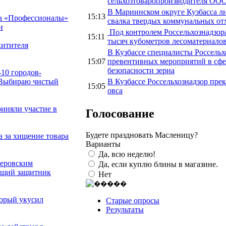
сельхозтоваропроизводителя ОО
В Мариинском округе Кузбасса л
15:13
та «Профессионалы»
свалка твердых коммунальных отх
и
Под контролем Россельхознадзора
15:11
тысяч кубометров лесоматериало
хитителя
В Кузбассе специалисты Россельх
15:07
превентивных мероприятий в сфер
безопасности зерна
10 городов-
В Кузбассе Россельхознадзор прек
«Выбираю чистый
15:05
овса
иняли участие в
Голосование
Будете праздновать Масленицу?
 за хищение товара
Варианты
Да, всю неделю!
меровским
Да, если куплю блины в магазине.
ящий защитник
Нет
торый укусил
Старые опросы
Результаты