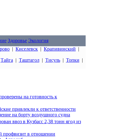
ние
Здоровье
Экология
рово
|
Киселевск
|
Крапивинский
|
|
Тайга
|
Таштагол
|
Тисуль
|
Топки
|
 проверены на готовность к
йские привлекли к ответственности
дение на борту воздушного судна
ван ввоз в Кузбасс 2,38 тонн ягод из
ый профвизит в отношении