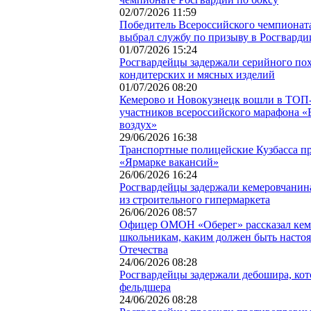
02/07/2026 11:59
Победитель Всероссийского чемпиона
выбрал службу по призыву в Росгварди
01/07/2026 15:24
Росгвардейцы задержали серийного по
кондитерских и мясных изделий
01/07/2026 08:20
Кемерово и Новокузнецк вошли в ТОП-
участников всероссийского марафона 
воздух»
29/06/2026 16:38
Транспортные полицейские Кузбасса пр
«Ярмарке вакансий»
26/06/2026 16:24
Росгвардейцы задержали кемеровчанина
из строительного гипермаркета
26/06/2026 08:57
Офицер ОМОН «Оберег» рассказал ке
школьникам, каким должен быть насто
Отечества
24/06/2026 08:28
Росгвардейцы задержали дебошира, ко
фельдшера
24/06/2026 08:28