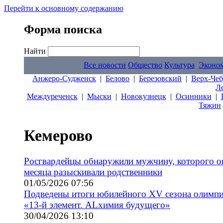
Перейти к основному содержанию
Форма поиска
Найти
Все новости
Общество
Культура
Эконо
Анжеро-Судженск
|
Белово
|
Березовский
|
Верх-Чеб
Л
Междуреченск
|
Мыски
|
Новокузнецк
|
Осинники
|
Тяжин
Кемерово
Росгвардейцы обнаружили мужчину, которого о
месяца разыскивали родственники
01/05/2026 07:56
Подведены итоги юбилейного XV сезона олимп
«13-й элемент. ALхимия будущего»
30/04/2026 13:10