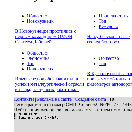
Общество
Происшествия
Новокузнецк
Топ
Кемерово
В Новокузнецке простились с
первым командиром ОМОН
На кузбасской трассе
Сергеем Добижей
сгорел бензовоз
Общество
Экономика
Общество
Топ
Топ
Новокузнецк
В Кузбассе по област
Илья Середюк обозначил главные
программе обновляют
успехи металлургической отрасли
километров автодоро
и наградил лучших работников
Контакты
|
Реклама на сайте
|
Создание сайта
| 18
+
Регистрационный номер СМИ: Серия ЭЛ № ФС 77 - 44486 
Публикация материалов возможна с указанием источник