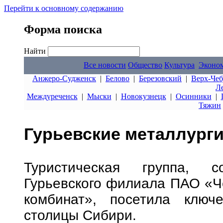
Перейти к основному содержанию
Форма поиска
Найти
Все новости
Общество
Культура
Эконо
Анжеро-Судженск
|
Белово
|
Березовский
|
Верх-Чеб
Л
Междуреченск
|
Мыски
|
Новокузнецк
|
Осинники
|
Тяжин
Гурьевские металлурги
Туристическая группа, с
Гурьевского филиала ПАО «Ч
комбинат», посетила ключе
столицы Сибири.