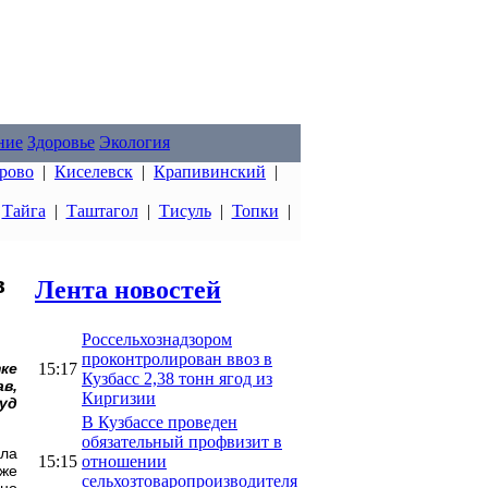
ние
Здоровье
Экология
рово
|
Киселевск
|
Крапивинский
|
|
Тайга
|
Таштагол
|
Тисуль
|
Топки
|
в
Лента новостей
Россельхознадзором
проконтролирован ввоз в
15:17
ке
Кузбасс 2,38 тонн ягод из
в,
Киргизии
уд
В Кузбассе проведен
обязательный профвизит в
ыла
15:15
отношении
 же
сельхозтоваропроизводителя
сно