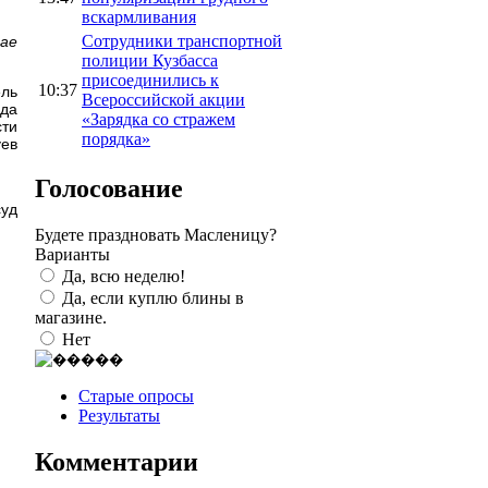
вскармливания
Сотрудники транспортной
чае
полиции Кузбасса
присоединились к
10:37
ель
Всероссийской акции
уда
«Зарядка со стражем
сти
порядка»
уев
Голосование
суд
Будете праздновать Масленицу?
Варианты
Да, всю неделю!
Да, если куплю блины в
магазине.
Нет
Старые опросы
Результаты
Комментарии