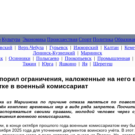
о
Культура
Экономика
Происшествия
Спорт
Политика
Образова
овский
|
Верх-Чебула
|
Гурьевск
|
Ижморский
|
Калтан
|
Кеме
Ленинск-Кузнецкий
|
Мариинск
цк
|
Осинники
|
Полысаево
|
Прокопьевск
|
Промышленная
Тяжин
|
Юрга
|
Яшкино
|
Яя
|
Шерегеш
порил ограничения, наложенные на него 
стке в военный комиссариат
ка из Мариинска по причине отказа являться по повест
н комплекс временных мер в виде ряда запретов. Посчита
споряжаться своими правами, молодой человек через с
ешения военного комиссариата.
ии, в конце октября прошлого года военным комиссариатом ему б
оября 2025 года для уточнения документов воинского учёта. В этот
 временная мера в виде запрета на выезд из России. Но, согла