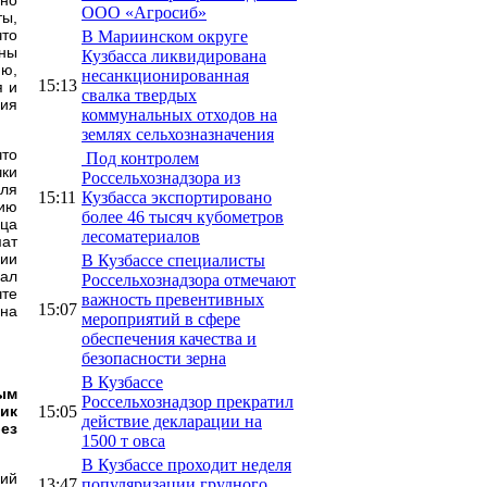
ООО «Агросиб»
ты,
что
В Мариинском округе
ены
Кузбасса ликвидирована
ию,
несанкционированная
15:13
я и
свалка твердых
ия
коммунальных отходов на
землях сельхозназначения
что
Под контролем
чки
Россельхознадзора из
для
15:11
Кузбасса экспортировано
пию
более 46 тысяч кубометров
нца
лесоматериалов
мат
ии
В Кузбассе специалисты
вал
Россельхознадзора отмечают
чте
важность превентивных
15:07
 на
мероприятий в сфере
обеспечения качества и
безопасности зерна
В Кузбассе
ым
Россельхознадзор прекратил
15:05
ик
действие декларации на
ез
1500 т овса
В Кузбассе проходит неделя
ний
13:47
популяризации грудного