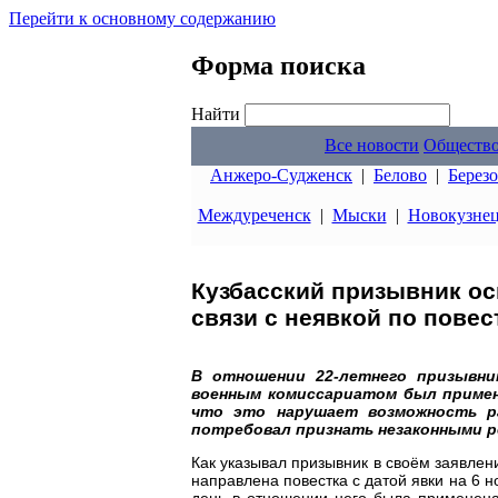
Перейти к основному содержанию
Форма поиска
Найти
Все новости
Обществ
Анжеро-Судженск
|
Белово
|
Берез
Междуреченск
|
Мыски
|
Новокузне
Кузбасский призывник ос
связи с неявкой по пове
В отношении 22-летнего призывни
военным комиссариатом был применё
что это нарушает возможность ра
потребовал признать незаконными р
Как указывал призывник в своём заявлен
направлена повестка с датой явки на 6 н
день в отношении него была применена