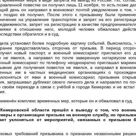
авленной повестке он получил лишь 11 ноября, то есть позже да
щий день он направил в военкомат почтой уведомление о том, 
ак поздно её получил. После этого к призывнику были примен
ичение на управление транспортом и запрет на его регистрац
недвижимости, запрет на регистрацию в качестве предпринимател
виями в отношении него, молодой человек обжаловал действ
следствии обратился и в суд.
дела установил более подробную картину событий. Выяснилось, 
ранее предоставлялась отсрочка от призыва. В период отсро
олучил новый паспорт, и военный комиссариат пригласил его 
о не явился, а направил по почте заверенную нотариусом ко
оенный комиссариат по телефону неоднократно приглашал марии
ывник для получения повесток не явился, а направил в военко
ченных им в частных медицинских организациях о прохожден
клоняться от явки в военный комиссариат, призывник откры
я, запрашивал дубликат своего личного дела и направлял по по
 своём переезде в связи с учёбой в городе Кемерово и не встал
ия.
применён комплекс временных мер, которые он и обжаловал в суд.
 Кемеровской области пришёл к выводу о том, что военн
меры к организации призыва на военную службу, но призывн
ает уклоняться от мероприятий, связанных с призывом б
сковых требований призывника о признании незаконными реше