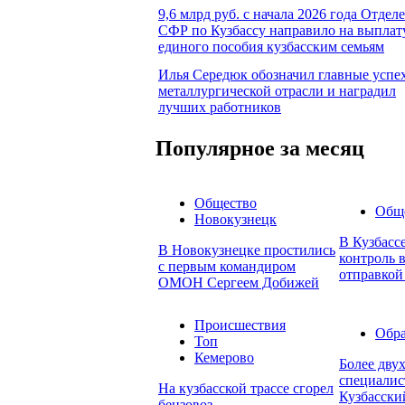
9,6 млрд руб. с начала 2026 года Отдел
СФР по Кузбассу направило на выплат
единого пособия кузбасским семьям
Илья Середюк обозначил главные успе
металлургической отрасли и наградил
лучших работников
Популярное за месяц
Общество
Общ
Новокузнецк
В Кузбасс
В Новокузнецке простились
контроль в
с первым командиром
отправкой
ОМОН Сергеем Добижей
Происшествия
Обра
Топ
Кемерово
Более дву
специалис
На кузбасской трассе сгорел
Кузбасски
бензовоз