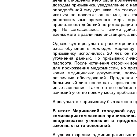
доводам призывника, уведомление о напр
определённой ему для явки. На следую
явиться по повестке он не мог, так к
дополнительные временные меры: огран
приостановка действий по регистрации 
др. Не согласившись с такими дейст
военкомата в различные инстанции, а впо
Однако суд в результате рассмотрения 
из-за обучения в колледже мариинцу 
призывнику исполнилось 20 лет, он п
уточнения данных. Но призывник личн
паспорта. После истечения отсрочки в
для прохождения медкомиссии, но приз
копии медицинских документов, полу
различных обследований. Продолжая у
больничный лист после даты приглашени
иные заявления. Также он не сообщил о
воинский учёт по новому месту пребыван
В результате к призывнику был законно 
В итоге Мариинский городской суд
комиссариатом законно принимались 
неоднократно уклонялся и продолж
законных на то оснований
.
В удовлетворении административных и