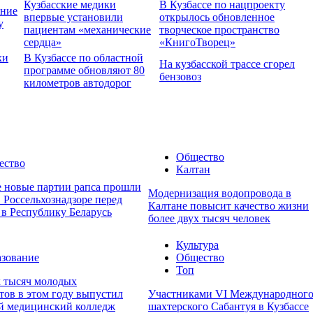
Кузбасские медики
В Кузбассе по нацпроекту
ение
впервые установили
открылось обновленное
у
пациентам «механические
творческое пространство
сердца»
«КнигоТворец»
хи
В Кузбассе по областной
На кузбасской трассе сгорел
программе обновляют 80
бензовоз
километров автодорог
Общество
ество
Калтан
е новые партии рапса прошли
Модернизация водопровода в
 Россельхознадзоре перед
Калтане повысит качество жизни
 в Республику Беларусь
более двух тысяч человек
Культура
зование
Общество
Топ
х тысяч молодых
тов в этом году выпустил
Участниками VI Международног
й медицинский колледж
шахтерского Сабантуя в Кузбассе