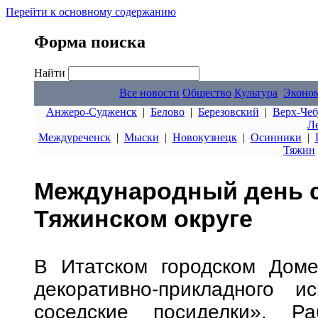
Перейти к основному содержанию
Форма поиска
Найти
Все новости
Общество
Культура
Эконо
Анжеро-Судженск
|
Белово
|
Березовский
|
Верх-Чеб
Л
Междуреченск
|
Мыски
|
Новокузнецк
|
Осинники
|
Тяжин
Международный день с
Тяжинском округе
В Итатском городском Доме
декоративно-прикладного 
соседские посиделки». Ра