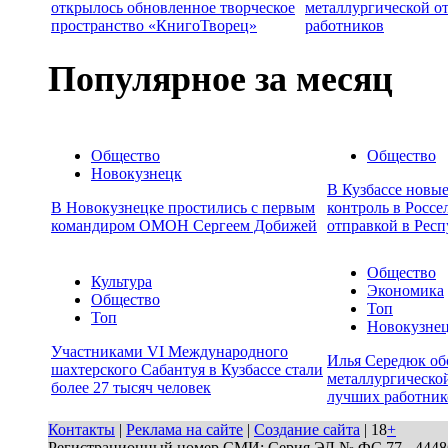
открылось обновленное творческое
металлургической о
пространство «КнигоТворец»
работников
Популярное за месяц
Общество
Общество
Новокузнецк
В Кузбассе новы
В Новокузнецке простились с первым
контроль в Россе
командиром ОМОН Сергеем Добижей
отправкой в Респ
Общество
Культура
Экономика
Общество
Топ
Топ
Новокузне
Участниками VI Международного
Илья Середюк об
шахтерского Сабантуя в Кузбассе стали
металлургической
более 27 тысяч человек
лучших работник
Контакты
|
Реклама на сайте
|
Создание сайта
| 18
+
Регистрационный номер СМИ: Серия ЭЛ № ФС 77 - 44486 