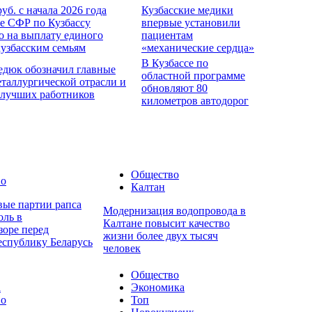
руб. с начала 2026 года
Кузбасские медики
е СФР по Кузбассу
впервые установили
о на выплату единого
пациентам
кузбасским семьям
«механические сердца»
В Кузбассе по
едюк обозначил главные
областной программе
еталлургической отрасли и
обновляют 80
 лучших работников
километров автодорог
Общество
во
Калтан
вые партии рапса
Модернизация водопровода в
оль в
Калтане повысит качество
зоре перед
жизни более двух тысяч
еспублику Беларусь
человек
Общество
а
Экономика
во
Топ