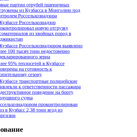
вые партии отрубей пшеничных
гружены из Кузбасса в Монголию под
нтролем Россельхознадзора
Кузбассе Россельхознадзор
оконтролировал новую отгрузку
соматериалов из хвойных пород в
джикистан
Кузбассе Россельхознадзором выявлено
лее 100 тысяч тонн недостоверно
декларированного зерна
лее 95% теплосетей в Кузбассе
оверены на готовность к
опительному сезону
Кузбассе транспортные полицейские
ивлекли к ответственности пассажира
 деструктивное поведение на борту
здушного судна
ссельхознадзором проконтролирован
оз в Кузбасс 2,38 тонн ягод из
ргизии
сование