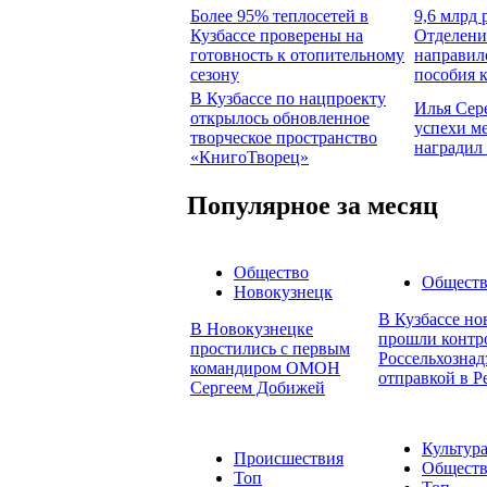
Более 95% теплосетей в
9,6 млрд 
Кузбассе проверены на
Отделени
готовность к отопительному
направил
сезону
пособия 
В Кузбассе по нацпроекту
Илья Сер
открылось обновленное
успехи м
творческое пространство
наградил
«КнигоТворец»
Популярное за месяц
Общество
Общест
Новокузнецк
В Кузбассе но
В Новокузнецке
прошли контр
простились с первым
Россельхознад
командиром ОМОН
отправкой в Р
Сергеем Добижей
Культур
Происшествия
Общест
Топ