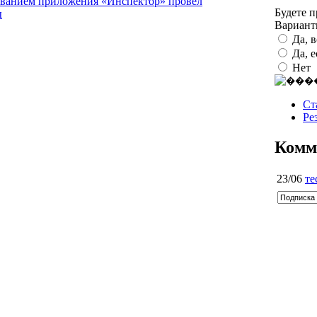
зованием приложения «Инспектор» провел
Будете 
ы
Вариан
Да, 
Да, 
Нет
Ст
Ре
Комм
23/06
те