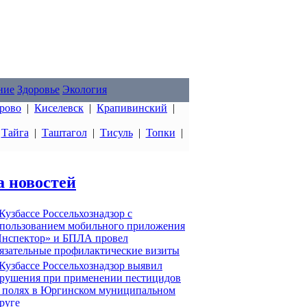
ние
Здоровье
Экология
рово
|
Киселевск
|
Крапивинский
|
|
Тайга
|
Таштагол
|
Тисуль
|
Топки
|
а новостей
Кузбассе Россельхознадзор с
пользованием мобильного приложения
нспектор» и БПЛА провел
язательные профилактические визиты
Кузбассе Россельхознадзор выявил
рушения при применении пестицидов
 полях в Юргинском муниципальном
руге