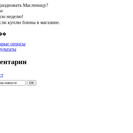
праздновать Масленицу?
ты
всю неделю!
если куплю блины в магазине.
арые опросы
зультаты
ентарии
ст