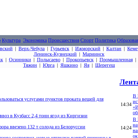
о
Культура
Экономика
Происшествия
Спорт
Политика
Образова
овский
|
Верх-Чебула
|
Гурьевск
|
Ижморский
|
Калтан
|
Кеме
Ленинск-Кузнецкий
|
Мариинск
цк
|
Осинники
|
Полысаево
|
Прокопьевск
|
Промышленная
Тяжин
|
Юрга
|
Яшкино
|
Яя
|
Шерегеш
Лент
В 
ользоваться услугами пунктов проката вещей для
ис
14:34
«И
об
воз в Кузбасс 2,4 тонн ягод из Киргизии
В 
на
зора ввезено 132 т солода из Белоруссии
14:24
на
ок
адзора состоялись новые отгрузки партий пшеницы в