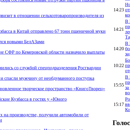
Но
14:23
от
ко
фвизит в отношении сельхозтоваропроизводителя из
В 
пр
14:21
узбасса в Китай отправлено 67 тонн пшеничной муки
ле
Та
лся новыми БелАЗами
В 
14:20
бо
ние СФР по Кемеровской области назначило выплаты
за
Бо
10:22
пр
мились со службой спецподразделения Росгвардии
от
В 
 и спасли мужчину от необдуманного поступка
пр
15:55
за
бновленное творческое пространство «КнигоТворец»
во
Ро
ские Кузбасса в гостях у «Юного
15:17
вв
Ки
их на производстве, получили автомобили от
и
Голо