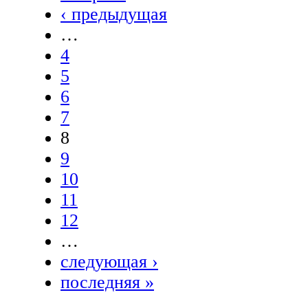
‹ предыдущая
…
4
5
6
7
8
9
10
11
12
…
следующая ›
последняя »