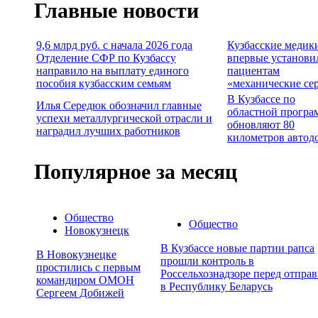
Главные новости
9,6 млрд руб. с начала 2026 года
Кузбасские медик
Отделение СФР по Кузбассу
впервые установи
направило на выплату единого
пациентам
пособия кузбасским семьям
«механические се
В Кузбассе по
Илья Середюк обозначил главные
областной програ
успехи металлургической отрасли и
обновляют 80
наградил лучших работников
километров автод
Популярное за месяц
Общество
Общество
Новокузнецк
В Кузбассе новые партии рапса
В Новокузнецке
прошли контроль в
простились с первым
Россельхознадзоре перед отпра
командиром ОМОН
в Республику Беларусь
Сергеем Добижей