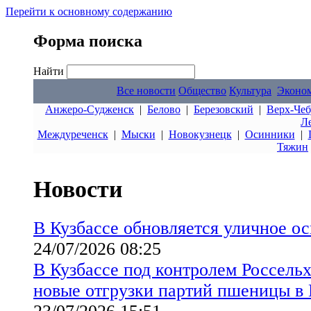
Перейти к основному содержанию
Форма поиска
Найти
Все новости
Общество
Культура
Эконо
Анжеро-Судженск
|
Белово
|
Березовский
|
Верх-Чеб
Л
Междуреченск
|
Мыски
|
Новокузнецк
|
Осинники
|
Тяжин
Новости
В Кузбассе обновляется уличное о
24/07/2026 08:25
В Кузбассе под контролем Россельх
новые отгрузки партий пшеницы в 