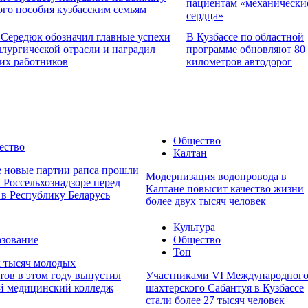
пациентам «механически
ого пособия кузбасским семьям
сердца»
 Середюк обозначил главные успехи
В Кузбассе по областной
ллургической отрасли и наградил
программе обновляют 80
их работников
километров автодорог
Общество
ество
Калтан
е новые партии рапса прошли
Модернизация водопровода в
 Россельхознадзоре перед
Калтане повысит качество жизни
 в Республику Беларусь
более двух тысяч человек
Культура
зование
Общество
Топ
х тысяч молодых
тов в этом году выпустил
Участниками VI Международног
й медицинский колледж
шахтерского Сабантуя в Кузбассе
стали более 27 тысяч человек