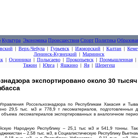
о
Культура
Экономика
Происшествия
Спорт
Политика
Образова
овский
|
Верх-Чебула
|
Гурьевск
|
Ижморский
|
Калтан
|
Кеме
Ленинск-Кузнецкий
|
Мариинск
цк
|
Осинники
|
Полысаево
|
Прокопьевск
|
Промышленная
Тяжин
|
Юрга
|
Яшкино
|
Яя
|
Шерегеш
знадзора экспортировано около 30 тысяч
збасса
правления Россельхознадзора по Республикам Хакасия и Тыв
ено 29,5 тыс. м3 и 778,9 т лесоматериалов, подготовленных 
ше объема лесоматериалов экспортированных в аналогичном пери
йскую Народную Республику – 25,1 тыс м3 и 541,9 тонны. Та
джикистан – 2,58 тыс. м3, в Социалистическую Республику Вьетна
 – 0,18 тыс. м3, и в Республику Узбекистан – 0,11 тыс. м3. Щ