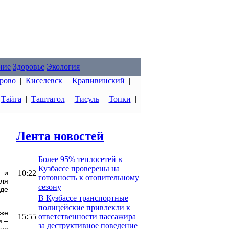
ние
Здоровье
Экология
рово
|
Киселевск
|
Крапивинский
|
|
Тайга
|
Таштагол
|
Тисуль
|
Топки
|
Лента новостей
Более 95% теплосетей в
Кузбассе проверены на
10:22
а и
готовность к отопительному
для
сезону
оде
В Кузбассе транспортные
полицейские привлекли к
кже
15:55
ответственности пассажира
м –
за деструктивное поведение
епа