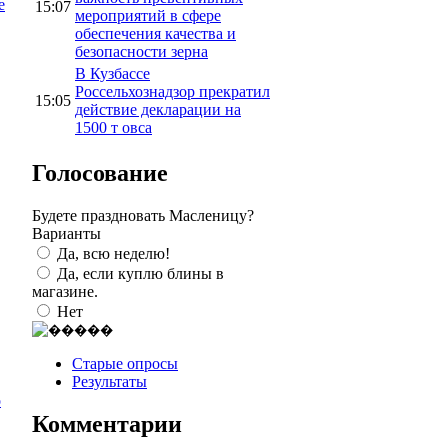
е
15:07
мероприятий в сфере
обеспечения качества и
безопасности зерна
В Кузбассе
Россельхознадзор прекратил
15:05
действие декларации на
1500 т овса
Голосование
Будете праздновать Масленицу?
Варианты
Да, всю неделю!
Да, если куплю блины в
магазине.
Нет
Старые опросы
Результаты
о
Комментарии