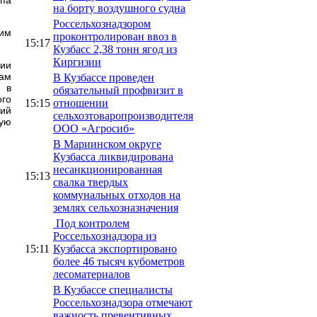
на борту воздушного судна
Россельхознадзором
щим
проконтролирован ввоз в
15:17
Кузбасс 2,38 тонн ягод из
Киргизии
ции
кам
В Кузбассе проведен
 в
обязательный профвизит в
ого
15:15
отношении
тий
сельхозтоваропроизводителя
ную
ООО «Агросиб»
В Мариинском округе
Кузбасса ликвидирована
несанкционированная
15:13
свалка твердых
коммунальных отходов на
землях сельхозназначения
Под контролем
Россельхознадзора из
15:11
Кузбасса экспортировано
более 46 тысяч кубометров
лесоматериалов
В Кузбассе специалисты
Россельхознадзора отмечают
важность превентивных