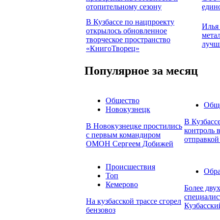
отопительному сезону
един
В Кузбассе по нацпроекту
Илья
открылось обновленное
мета
творческое пространство
лучш
«КнигоТворец»
Популярное за месяц
Общество
Общ
Новокузнецк
В Кузбасс
В Новокузнецке простились
контроль в
с первым командиром
отправкой
ОМОН Сергеем Добижей
Происшествия
Обра
Топ
Кемерово
Более дву
специалис
На кузбасской трассе сгорел
Кузбасски
бензовоз