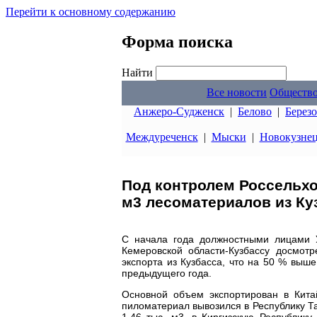
Перейти к основному содержанию
Форма поиска
Найти
Все новости
Обществ
Анжеро-Судженск
|
Белово
|
Берез
Междуреченск
|
Мыски
|
Новокузне
Под контролем Россельхо
м3 лесоматериалов из Ку
С начала года должностными лицами У
Кемеровской области-Кузбассу досмотр
экспорта из Кузбасса, что на 50 % вы
предыдущего года.
Основной объем экспортирован в Кита
пиломатериал вывозился в Республику Та
1,46 тыс. м3, в Киргизскую Республику