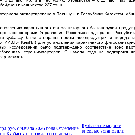
байджан в количестве 237 тонн.
материала экспортирована в Польшу и в Республику Казахстан об
ановлению карантинного фитосанитарного благополучия продук
порт инспекторами Управления Россельхознадзора по Республи
ти-Кузбассу были отобраны пробы лесопродукции и переданы
ВНИИЗЖ» КемИЛ) для установления карантинного фитосанитарн
ных исследований было подтверждено соответствие всех пар
ребованиям стран-импортеров. С начала года на подкарантин
сертификата.
Кузбасские медики
лрд руб. с начала 2026 года Отделение
впервые установили
по Кузбассу направило на выплату