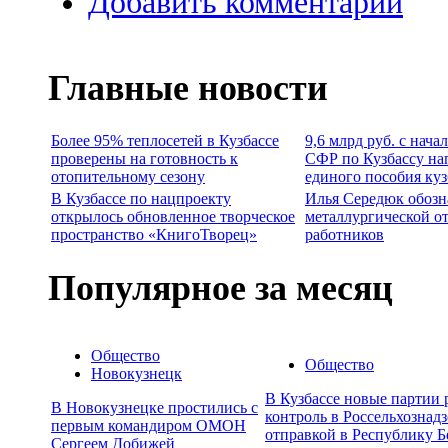
Добавить комментарий
Главные новости
Более 95% теплосетей в Кузбассе
9,6 млрд руб. с нача
проверены на готовность к
СФР по Кузбассу на
отопительному сезону
единого пособия ку
В Кузбассе по нацпроекту
Илья Середюк обозн
открылось обновленное творческое
металлургической о
пространство «КнигоТворец»
работников
Популярное за месяц
Общество
Общество
Новокузнецк
В Кузбассе новые партии
В Новокузнецке простились с
контроль в Россельхознадз
первым командиром ОМОН
отправкой в Республику Б
Сергеем Добижей