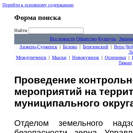
Перейти к основному содержанию
Форма поиска
Найти
Все новости
Общество
Культура
Эконо
Анжеро-Судженск
|
Белово
|
Березовский
|
Верх-Чеб
Л
Междуреченск
|
Мыски
|
Новокузнецк
|
Осинники
|
Тяжин
Проведение контрольн
мероприятий на терри
муниципального округ
Отделом земельного надз
безопасности зерна Управл