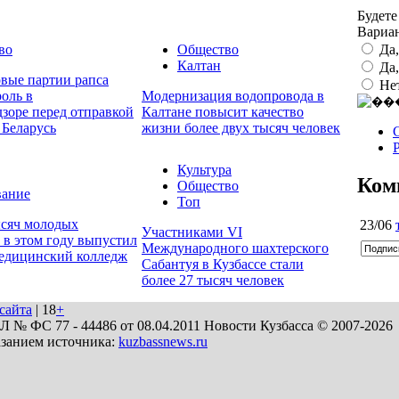
Будете
Вариа
Да
во
Общество
Калтан
Да
овые партии рапса
Не
оль в
Модернизация водопровода в
дзоре перед отправкой
Калтане повысит качество
 Беларусь
жизни более двух тысяч человек
Культура
Ком
Общество
вание
Топ
ысяч молодых
23/06
Участниками VI
 в этом году выпустил
Международного шахтерского
медицинский колледж
Сабантуя в Кузбассе стали
более 27 тысяч человек
сайта
| 18
+
№ ФС 77 - 44486 от 08.04.2011 Новости Кузбасса © 2007-2026
азанием источника:
kuzbassnews.ru