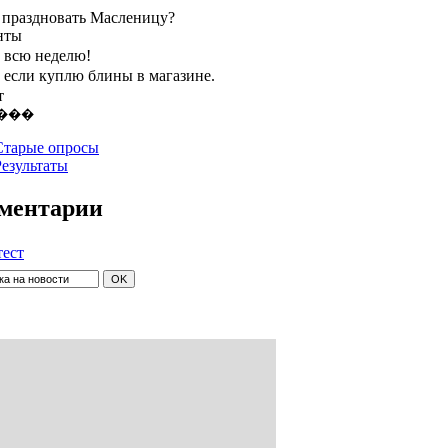
 праздновать Масленицу?
нты
, всю неделю!
, если куплю блины в магазине.
т
Старые опросы
Результаты
ментарии
тест