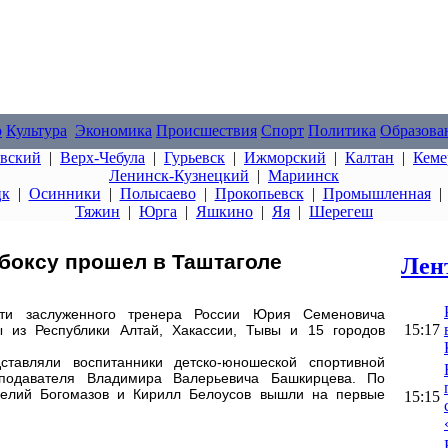
о
Культура
Экономика
Происшествия
Спорт
Политика
Образова
овский
|
Верх-Чебула
|
Гурьевск
|
Ижморский
|
Калтан
|
Кеме
Ленинск-Кузнецкий
|
Мариинск
цк
|
Осинники
|
Полысаево
|
Прокопьевск
|
Промышленная
Тяжин
|
Юрга
|
Яшкино
|
Яя
|
Шерегеш
боксу прошел в Таштаголе
Лен
яти заслуженного тренера России Юрия Семеновича
15:17
 из Республики Алтай, Хакассии, Тывы и 15 городов
ставляли воспитанники детско-юношеской спортивной
еподавателя Владимира Валерьевича Башкирцева. По
велий Богомазов и Кирилл Белоусов вышли на первые
15:15