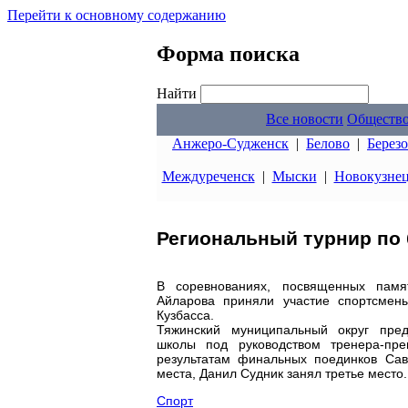
Перейти к основному содержанию
Форма поиска
Найти
Все новости
Обществ
Анжеро-Судженск
|
Белово
|
Берез
Междуреченск
|
Мыски
|
Новокузне
Региональный турнир по 
В соревнованиях, посвященных пам
Айларова приняли участие спортсмены
Кузбасса.
Тяжинский муниципальный округ пред
школы под руководством тренера-пр
результатам финальных поединков Са
места, Данил Судник занял третье место.
Спорт