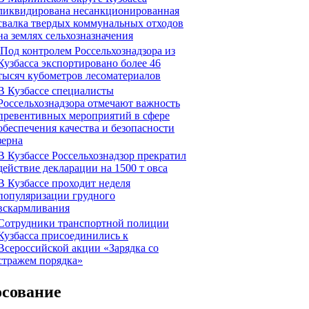
ликвидирована несанкционированная
свалка твердых коммунальных отходов
на землях сельхозназначения
Под контролем Россельхознадзора из
Кузбасса экспортировано более 46
тысяч кубометров лесоматериалов
В Кузбассе специалисты
Россельхознадзора отмечают важность
превентивных мероприятий в сфере
обеспечения качества и безопасности
зерна
В Кузбассе Россельхознадзор прекратил
действие декларации на 1500 т овса
В Кузбассе проходит неделя
популяризации грудного
вскармливания
Сотрудники транспортной полиции
Кузбасса присоединились к
Всероссийской акции «Зарядка со
стражем порядка»
осование