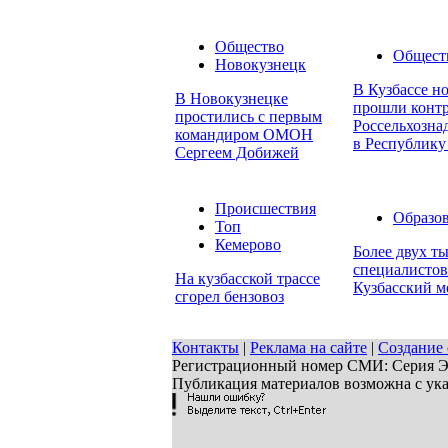
Общество
Общест
Новокузнецк
В Кузбассе н
В Новокузнецке
прошли контр
простились с первым
Россельхозна
командиром ОМОН
в Республику
Сергеем Добижей
Происшествия
Образо
Топ
Кемерово
Более двух т
специалистов
На кузбасской трассе
Кузбасский 
сгорел бензовоз
Контакты
|
Реклама на сайте
|
Создание 
Регистрационный номер СМИ: Серия ЭЛ 
Публикация материалов возможна с ук