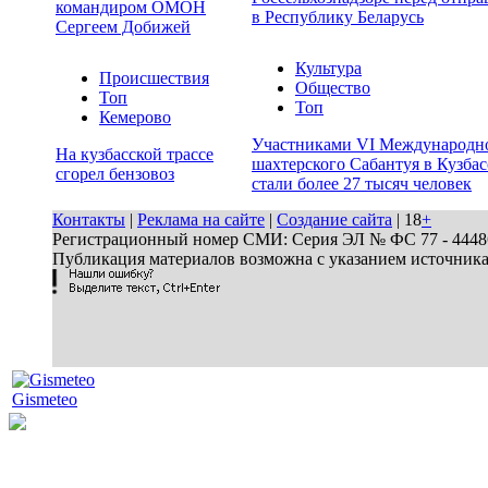
командиром ОМОН
в Республику Беларусь
Сергеем Добижей
Культура
Происшествия
Общество
Топ
Топ
Кемерово
Участниками VI Международн
На кузбасской трассе
шахтерского Сабантуя в Кузбас
сгорел бензовоз
стали более 27 тысяч человек
Контакты
|
Реклама на сайте
|
Создание сайта
| 18
+
Регистрационный номер СМИ: Серия ЭЛ № ФС 77 - 44486 
Публикация материалов возможна с указанием источник
Gismeteo