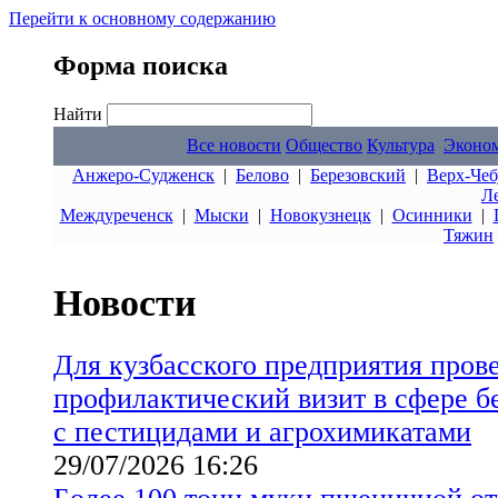
Перейти к основному содержанию
Форма поиска
Найти
Все новости
Общество
Культура
Эконо
Анжеро-Судженск
|
Белово
|
Березовский
|
Верх-Чеб
Л
Междуреченск
|
Мыски
|
Новокузнецк
|
Осинники
|
Тяжин
Новости
Для кузбасского предприятия пров
профилактический визит в сфере б
с пестицидами и агрохимикатами
29/07/2026 16:26