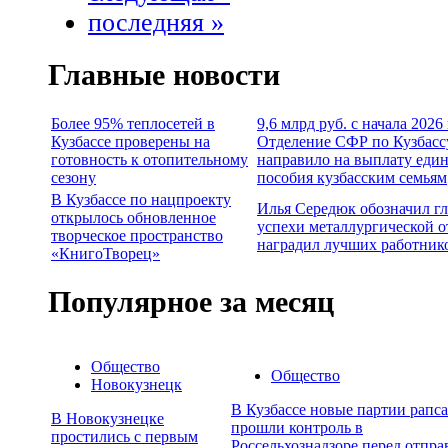
последняя »
Главные новости
Более 95% теплосетей в
9,6 млрд руб. с начала 2026
Кузбассе проверены на
Отделение СФР по Кузбасс
готовность к отопительному
направило на выплату еди
сезону
пособия кузбасским семьям
В Кузбассе по нацпроекту
Илья Середюк обозначил г
открылось обновленное
успехи металлургической о
творческое пространство
наградил лучших работник
«КнигоТворец»
Популярное за месяц
Общество
Общество
Новокузнецк
В Кузбассе новые партии рапса
В Новокузнецке
прошли контроль в
простились с первым
Россельхознадзоре перед отпра