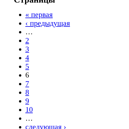
« первая
‹ предыдущая
…
2
3
4
5
6
7
8
9
10
…
следующая ›