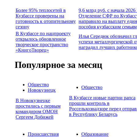
Более 95% теплосетей в
9,6 млрд руб. с начала 2026
Кузбассе проверены на
Отделение СФР по Кузбасс
готовность к отопительному
направило на выплату еди
сезону
пособия кузбасским семьям
В Кузбассе по нацпроекту
Илья Середюк обозначил г
открылось обновленное
успехи металлургической о
творческое пространство
наградил лучших работник
«КнигоТворец»
Популярное за месяц
Общество
Общество
Новокузнецк
В Кузбассе новые партии рапса
В Новокузнецке
прошли контроль в
простились с первым
Россельхознадзоре перед отпра
командиром ОМОН
в Республику Беларусь
Сергеем Добижей
Происшествия
Образование