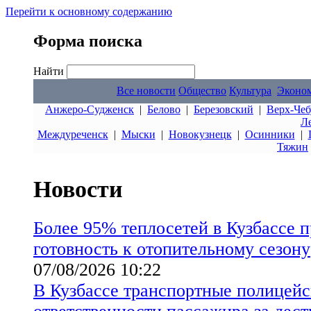
Перейти к основному содержанию
Форма поиска
Найти
Все новости
Общество
Культура
Эконо
Анжеро-Судженск
|
Белово
|
Березовский
|
Верх-Чеб
Л
Междуреченск
|
Мыски
|
Новокузнецк
|
Осинники
|
Тяжин
Новости
Более 95% теплосетей в Кузбассе 
готовность к отопительному сезону
07/08/2026 10:22
В Кузбассе транспортные полицейс