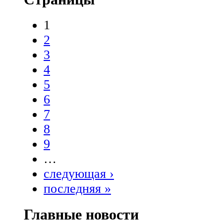
1
2
3
4
5
6
7
8
9
…
следующая ›
последняя »
Главные новости