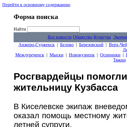
Перейти к основному содержанию
Форма поиска
Найти
Все новости
Общество
Культура
Эконо
Анжеро-Судженск
|
Белово
|
Березовский
|
Верх-Чеб
Л
Междуреченск
|
Мыски
|
Новокузнецк
|
Осинники
|
Тяжин
Росгвардейцы помогли
жительницу Кузбасса
В Киселевске экипаж вневедо
оказал помощь местному жит
летней супруги.