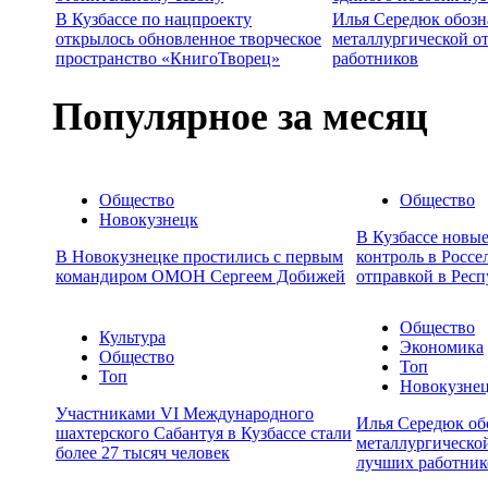
В Кузбассе по нацпроекту
Илья Середюк обозн
открылось обновленное творческое
металлургической о
пространство «КнигоТворец»
работников
Популярное за месяц
Общество
Общество
Новокузнецк
В Кузбассе новы
В Новокузнецке простились с первым
контроль в Россе
командиром ОМОН Сергеем Добижей
отправкой в Респ
Общество
Культура
Экономика
Общество
Топ
Топ
Новокузне
Участниками VI Международного
Илья Середюк об
шахтерского Сабантуя в Кузбассе стали
металлургической
более 27 тысяч человек
лучших работник