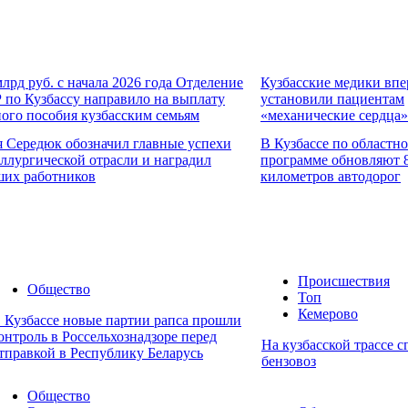
млрд руб. с начала 2026 года Отделение
Кузбасские медики вп
по Кузбассу направило на выплату
установили пациентам
ого пособия кузбасским семьям
«механические сердца»
 Середюк обозначил главные успехи
В Кузбассе по областн
ллургической отрасли и наградил
программе обновляют 
ших работников
километров автодорог
Происшествия
Общество
Топ
Кемерово
 Кузбассе новые партии рапса прошли
онтроль в Россельхознадзоре перед
На кузбасской трассе с
тправкой в Республику Беларусь
бензовоз
Общество