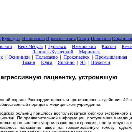
о
Культура
Экономика
Происшествия
Спорт
Политика
Образова
овский
|
Верх-Чебула
|
Гурьевск
|
Ижморский
|
Калтан
|
Кеме
Ленинск-Кузнецкий
|
Мариинск
цк
|
Осинники
|
Полысаево
|
Прокопьевск
|
Промышленная
Тяжин
|
Юрга
|
Яшкино
|
Яя
|
Шерегеш
 агрессивную пациентку, устроившую
енной охраны Росгвардии пресекли противоправные действия 42-
 общественный порядок в медицинском учреждении.
родских больниц пришлось воспользоваться кнопкой экстренного 
ациентки. По предварительной информации, поступившая в медиц
гольного опьянения устроила скандал с врачами, препятствуя ок
бовалось наложение швов на травмированную голову, однак
епятствия для работы медицинского персонала.