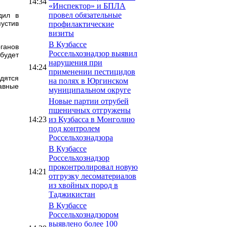
14:34
«Инспектор» и БПЛА
провел обязательные
дил в
устив
профилактические
визиты
В Кузбассе
рганов
Россельхознадзор выявил
будет
нарушения при
14:24
применении пестицидов
дятся
на полях в Юргинском
авные
муниципальном округе
Новые партии отрубей
пшеничных отгружены
14:23
из Кузбасса в Монголию
под контролем
Россельхознадзора
В Кузбассе
Россельхознадзор
проконтролировал новую
14:21
отгрузку лесоматериалов
из хвойных пород в
Таджикистан
В Кузбассе
Россельхознадзором
выявлено более 100