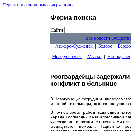
Перейти к основному содержанию
Форма поиска
Найти
Все новости
Обществ
Анжеро-Судженск
|
Белово
|
Берез
Междуреченск
|
Мыски
|
Новокузне
Росгвардейцы задержали
конфликт в больнице
В Новокузнецке сотрудники вневедомств
местной жительницы, которая нарушала
В ночное время работникам одной из го
наряда Росгвардии из-за агрессивной п
учреждение горожанка с признаками алко
медицинской помощи. Пациентке тре
отказалась от процедуры и создавала пр