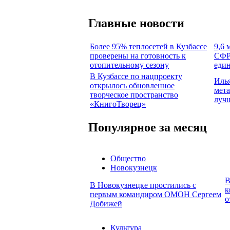
Главные новости
Более 95% теплосетей в Кузбассе
9,6 
проверены на готовность к
СФР 
отопительному сезону
един
В Кузбассе по нацпроекту
Илья
открылось обновленное
мета
творческое пространство
луч
«КнигоТворец»
Популярное за месяц
Общество
Новокузнецк
В
В Новокузнецке простились с
к
первым командиром ОМОН Сергеем
о
Добижей
Культура