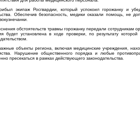
рибыл экипаж Росгвардии, который успокоил горожанку и убе
ства. Обеспечив безопасность, медики оказали помощь, не доп
вокузнечанки.
снения обстоятельств травмы горожанку передали сотрудникам о
я будет установлена в ходе проверки, по результату которой 
одательством.
 важные объекты региона, включая медицинские учреждения, нахо
мства. Нарушение общественного порядка и любые противопр
енно пресекаться в рамках действующего законодательства.