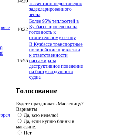
14:20
тысяч тонн недостоверно
задекларированного
зерна
Более 95% теплосетей в
Кузбассе проверены на
ервые
10:22
готовность к
отопительному сезону
В Кузбассе транспортные
ой
полицейские привлекли
80
к ответственности
15:55
пассажира за
деструктивное поведение
на борту воздушного
судна
Голосование
Будете праздновать Масленицу?
Варианты
горел
Да, всю неделю!
Да, если куплю блины в
магазине.
Нет