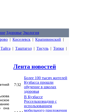
ние
Здоровье
Экология
рово
|
Киселевск
|
Крапивинский
|
|
Тайга
|
Таштагол
|
Тисуль
|
Топки
|
Лента новостей
Более 100 тысяч жителей
Кузбасса прошли
7:32
летней
обучение в школах
здоровья
вызова
В Кузбассе
инское
Россельхознадзор с
азанию
использованием
о она
мобильного приложения