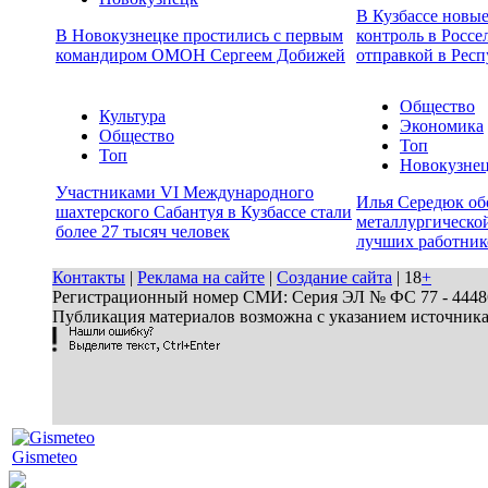
В Кузбассе новы
В Новокузнецке простились с первым
контроль в Россе
командиром ОМОН Сергеем Добижей
отправкой в Респ
Общество
Культура
Экономика
Общество
Топ
Топ
Новокузне
Участниками VI Международного
Илья Середюк об
шахтерского Сабантуя в Кузбассе стали
металлургической
более 27 тысяч человек
лучших работник
Контакты
|
Реклама на сайте
|
Создание сайта
| 18
+
Регистрационный номер СМИ: Серия ЭЛ № ФС 77 - 44486 
Публикация материалов возможна с указанием источник
Gismeteo