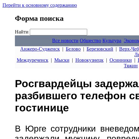
Перейти к основному содержанию
Форма поиска
Найти
Все новости
Общество
Культура
Эконо
Анжеро-Судженск
|
Белово
|
Березовский
|
Верх-Чеб
Л
Междуреченск
|
Мыски
|
Новокузнецк
|
Осинники
|
Тяжин
Росгвардейцы задержа
разбившего телефон с
гостинице
В Юрге сотрудники вневедом
задержали мужчину, повред