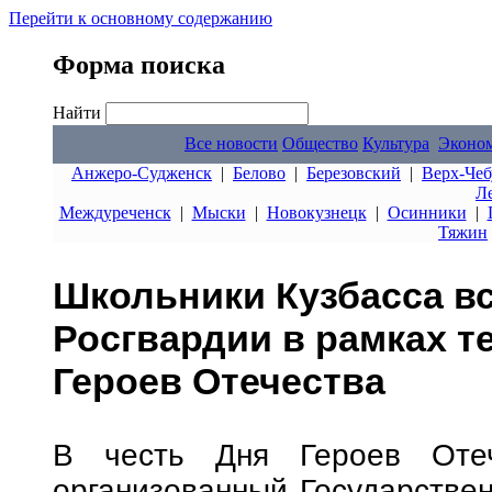
Перейти к основному содержанию
Форма поиска
Найти
Все новости
Общество
Культура
Эконо
Анжеро-Судженск
|
Белово
|
Березовский
|
Верх-Чеб
Л
Междуреченск
|
Мыски
|
Новокузнецк
|
Осинники
|
Тяжин
Школьники Кузбасса в
Росгвардии в рамках т
Героев Отечества
В честь Дня Героев Отече
организованный Государствен