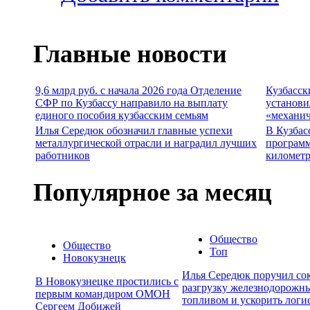
Главные новости
9,6 млрд руб. с начала 2026 года Отделение
Кузбасск
СФР по Кузбассу направило на выплату
установи
единого пособия кузбасским семьям
«механич
Илья Середюк обозначил главные успехи
В Кузбас
металлургической отрасли и наградил лучших
программ
работников
километр
Популярное за месяц
Общество
Общество
Топ
Новокузнецк
Илья Середюк поручил сок
В Новокузнецке простились с
разгрузку железнодорожны
первым командиром ОМОН
топливом и ускорить логи
Сергеем Добижей