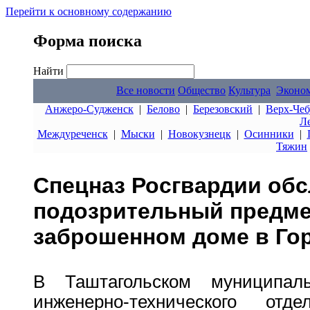
Перейти к основному содержанию
Форма поиска
Найти
Все новости
Общество
Культура
Эконо
Анжеро-Судженск
|
Белово
|
Березовский
|
Верх-Чеб
Л
Междуреченск
|
Мыски
|
Новокузнецк
|
Осинники
|
Тяжин
Спецназ Росгвардии об
подозрительный предме
заброшенном доме в Го
В Таштагольском муниципал
инженерно-технического о