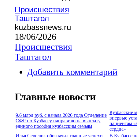
Происшествия
Таштагол
kuzbassnews.ru
18/06/2026
Происшествия
Таштагол
Добавить комментарий
Главные новости
Кузбасские 
9,6 млрд руб. с начала 2026 года Отделение
впервые уст
СФР по Кузбассу направило на выплату
пациентам «
единого пособия кузбасским семьям
сердца»
Илья Середюк обозначил главные успехи
В Кузбассе п