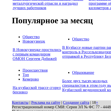
металлургической отрасли и наградил
программе о
лучших работников
километров 
Популярное за месяц
Общество
Общество
Новокузнецк
В Кузбассе новые партии р
В Новокузнецке простились
контроль в Россельхознадзор
с первым командиром
отправкой в Республику Бел
ОМОН Сергеем Добижей
Происшествия
Образование
Топ
Кемерово
Более двух тысяч молодых
специалистов в этом году в
На кузбасской трассе сгорел
Кузбасский медицинский к
бензовоз
Контакты
|
Реклама на сайте
|
Создание сайта
| 18
+
Регистрационный номер СМИ: Серия ЭЛ № ФС 77 - 44486 