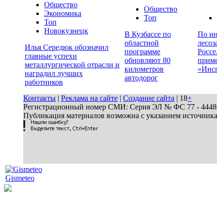
Общество
Общество
Экономика
Топ
Топ
Новокузнецк
В Кузбассе по
По ин
областной
лесоз
Илья Середюк обозначил
программе
Россе
главные успехи
обновляют 80
прим
металлургической отрасли и
километров
«Инс
наградил лучших
автодорог
работников
Контакты
|
Реклама на сайте
|
Создание сайта
| 18
+
Регистрационный номер СМИ: Серия ЭЛ № ФС 77 - 44486 
Публикация материалов возможна с указанием источник
Gismeteo