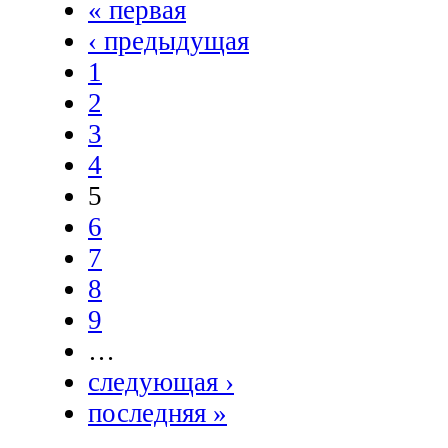
« первая
‹ предыдущая
1
2
3
4
5
6
7
8
9
…
следующая ›
последняя »