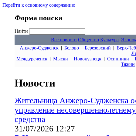
Перейти к основному содержанию
Форма поиска
Найти
Все новости
Общество
Культура
Эконо
Анжеро-Судженск
|
Белово
|
Березовский
|
Верх-Чеб
Л
Междуреченск
|
Мыски
|
Новокузнецк
|
Осинники
|
Тяжин
Новости
Жительница Анжеро-Судженска ос
управление несовершеннолетнему
средства
31/07/2026 12:27