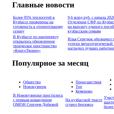
Главные новости
Более 95% теплосетей в
9,6 млрд руб. с начала 202
Кузбассе проверены на
Отделение СФР по Кузбас
готовность к отопительному
на выплату единого посо
сезону
кузбасским семьям
В Кузбассе по нацпроекту
Илья Середюк обозначил 
открылось обновленное
успехи металлургической 
творческое пространство
наградил лучших работни
«КнигоТворец»
Популярное за месяц
Общество
Происшествия
Новокузнецк
Топ
Кемерово
В Новокузнецке простились
Учас
с первым командиром
На кузбасской трассе
шахте
ОМОН Сергеем Добижей
сгорел бензовоз
более