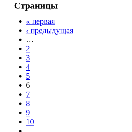
Страницы
« первая
‹ предыдущая
…
2
3
4
5
6
7
8
9
10
…