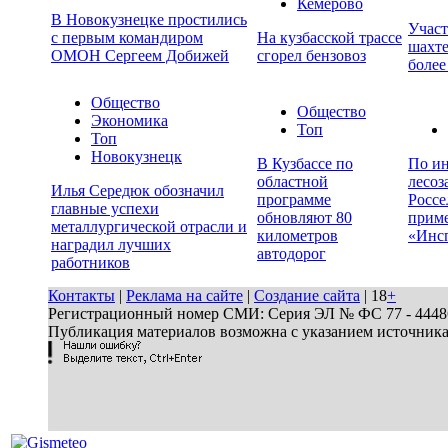
Кемерово
В Новокузнецке простились
Учас
с первым командиром
На кузбасской трассе
шахте
ОМОН Сергеем Добижей
сгорел бензовоз
более
Общество
Общество
Экономика
Топ
Топ
Новокузнецк
В Кузбассе по
По ин
областной
лесоз
Илья Середюк обозначил
программе
Россе
главные успехи
обновляют 80
прим
металлургической отрасли и
километров
«Инс
наградил лучших
автодорог
работников
Контакты
|
Реклама на сайте
|
Создание сайта
| 18
+
Регистрационный номер СМИ: Серия ЭЛ № ФС 77 - 44486 
Публикация материалов возможна с указанием источник