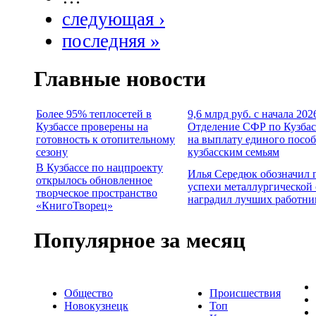
следующая ›
последняя »
Главные новости
Более 95% теплосетей в
9,6 млрд руб. с начала 202
Кузбассе проверены на
Отделение СФР по Кузбас
готовность к отопительному
на выплату единого посо
сезону
кузбасским семьям
В Кузбассе по нацпроекту
Илья Середюк обозначил 
открылось обновленное
успехи металлургической 
творческое пространство
наградил лучших работни
«КнигоТворец»
Популярное за месяц
Общество
Происшествия
Новокузнецк
Топ