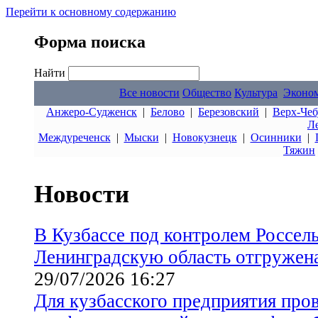
Перейти к основному содержанию
Форма поиска
Найти
Все новости
Общество
Культура
Эконо
Анжеро-Судженск
|
Белово
|
Березовский
|
Верх-Чеб
Л
Междуреченск
|
Мыски
|
Новокузнецк
|
Осинники
|
Тяжин
Новости
В Кузбассе под контролем Россел
Ленинградскую область отгружен
29/07/2026 16:27
Для кузбасского предприятия про