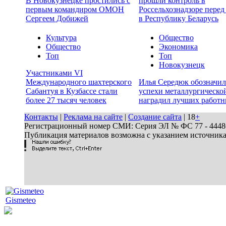
В Новокузнецке простились с
прошли контроль в
первым командиром ОМОН
Россельхознадзоре перед
Сергеем Добижей
в Республику Беларусь
Культура
Общество
Общество
Экономика
Топ
Топ
Новокузнецк
Участниками VI
Международного шахтерского
Илья Середюк обозначил
Сабантуя в Кузбассе стали
успехи металлургической
более 27 тысяч человек
наградил лучших работн
Контакты
|
Реклама на сайте
|
Создание сайта
| 18
+
Регистрационный номер СМИ: Серия ЭЛ № ФС 77 - 44486 
Публикация материалов возможна с указанием источник
Gismeteo