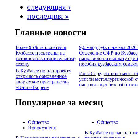
следующая ›
последняя »
Главные новости
Более 95% теплосетей в
9,6 млрд руб. с начала 2026
Кузбассе проверены на
Отделение СФР по Кузбасс
готовность к отопительному
направило на выплату еди
сезону
пособия кузбасским семьям
В Кузбассе по нацпроекту
Илья Середюк обозначил г
открылось обновленное
успехи металлургической о
творческое пространство
наградил лучших работник
«КнигоТворец»
Популярное за месяц
Общество
Общество
Новокузнецк
В Кузбассе новые партии