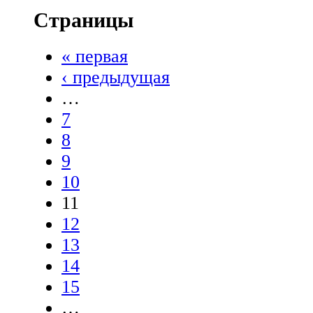
Страницы
« первая
‹ предыдущая
…
7
8
9
10
11
12
13
14
15
…