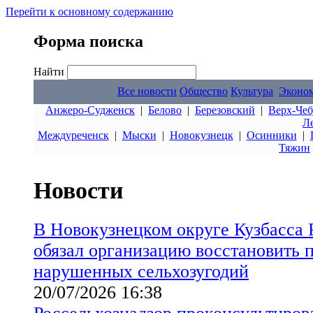
Перейти к основному содержанию
Форма поиска
Найти
Все новости
Общество
Культура
Эконо
Анжеро-Судженск
|
Белово
|
Березовский
|
Верх-Чеб
Л
Междуреченск
|
Мыски
|
Новокузнецк
|
Осинники
|
Тяжин
Новости
В Новокузнецком округе Кузбасса 
обязал организацию восстановить 
нарушенных сельхозугодий
20/07/2026 16:38