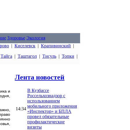
ние
Здоровье
Экология
рово
|
Киселевск
|
Крапивинский
|
|
Тайга
|
Таштагол
|
Тисуль
|
Топки
|
Лента новостей
В Кузбассе
ика и
Россельхознадзор с
одня,
использованием
мобильного приложения
14:34
ажно,
«Инспектор» и БПЛА
право
провел обязательные
оянно
профилактические
овья,
визиты