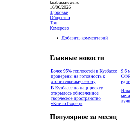
kuzbassnews.ru
16/06/2026
Здоровье
Общество
Топ
Кемерово
Добавить комментарий
Главные новости
Более 95% теплосетей в Кузбассе
9,6 
проверены на готовность к
СФР 
отопительному сезону
един
В Кузбассе по нацпроекту
Илья
открылось обновленное
мета
творческое пространство
луч
«КнигоТворец»
Популярное за месяц