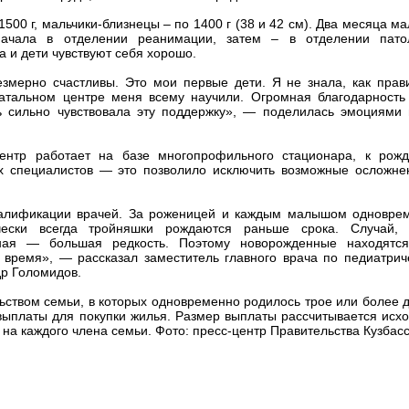
1500 г, мальчики-близнецы – по 1400 г (38 и 42 см). Два месяца м
начала в отделении реанимации, затем – в отделении пато
 и дети чувствуют себя хорошо.
мерно счастливы. Это мои первые дети. Я не знала, как прав
инатальном центре меня всему научили. Огромная благодарность
ь сильно чувствовала эту поддержку», — поделилась эмоциями
центр работает на базе многопрофильного стационара, к рож
х специалистов — это позволило исключить возможные осложне
валификации врачей. За роженицей и каждым малышом одновре
чески всегда тройняшки рождаются раньше срока. Случай, 
ная — большая редкость. Поэтому новорожденные находятс
время», — рассказал заместитель главного врача по педиатрич
р Голомидов.
льством семьи, в которых одновременно родилось трое или более д
ыплаты для покупки жилья. Размер выплаты рассчитывается исхо
на каждого члена семьи. Фото: пресс-центр Правительства Кузбас