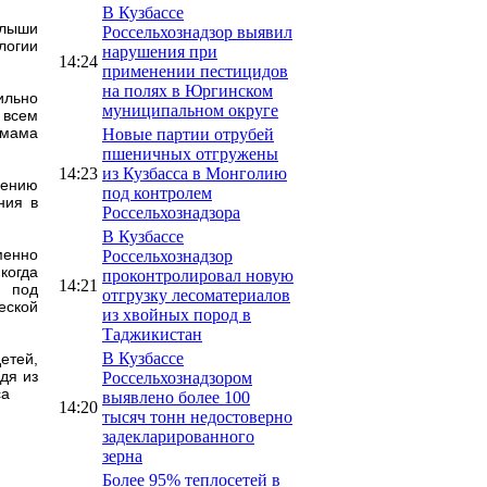
В Кузбассе
алыши
Россельхознадзор выявил
логии
нарушения при
14:24
применении пестицидов
на полях в Юргинском
ильно
муниципальном округе
 всем
 мама
Новые партии отрубей
пшеничных отгружены
14:23
из Кузбасса в Монголию
дению
под контролем
ния в
Россельхознадзора
В Кузбассе
менно
Россельхознадзор
когда
проконтролировал новую
14:21
я под
отгрузку лесоматериалов
еской
из хвойных пород в
Таджикистан
В Кузбассе
етей,
дя из
Россельхознадзором
са
выявлено более 100
14:20
тысяч тонн недостоверно
задекларированного
зерна
Более 95% теплосетей в