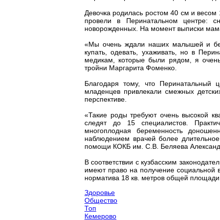
Девочка родилась ростом 40 см и весом 
провели в Перинатальном центре: с
новорожденных. На момент выписки мама
«Мы очень ждали наших малышей и без
купать, одевать, ухаживать, но в Пер
медикам, которые были рядом, я очен
тройни Маргарита Фоменко.
Благодаря тому, что Перинатальный 
младенцев привлекали смежных детски
перспективе.
«Такие роды требуют очень высокой к
следят до 15 специалистов. Практи
многоплодная беременность доношен
наблюдением врачей более длительное 
помощи КОКБ им. С.В. Беляева Александ
В соответствии с кузбасским законодате
имеют право на получение социальной в
норматива 18 кв. метров общей площади 
Здоровье
Общество
Топ
Кемерово