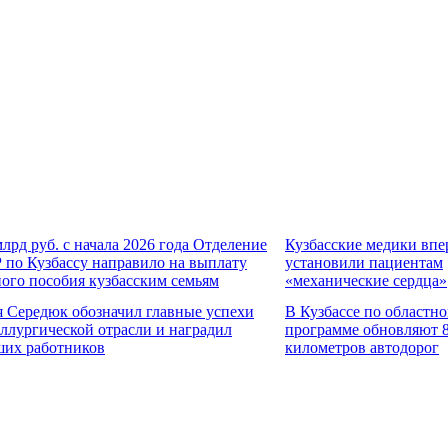
млрд руб. с начала 2026 года Отделение
Кузбасские медики впе
по Кузбассу направило на выплату
установили пациентам
ого пособия кузбасским семьям
«механические сердца»
 Середюк обозначил главные успехи
В Кузбассе по областн
ллургической отрасли и наградил
программе обновляют 
ших работников
километров автодорог