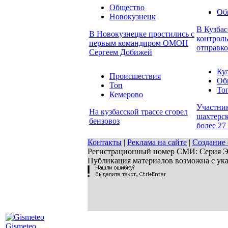
Общество
Об
Новокузнецк
В Кузбас
В Новокузнецке простились с
контроль
первым командиром ОМОН
отправко
Сергеем Добижей
Ку
Происшествия
Об
Топ
То
Кемерово
Участни
На кузбасской трассе сгорел
шахтерск
бензовоз
более 27
Контакты
|
Реклама на сайте
|
Создание 
Регистрационный номер СМИ: Серия ЭЛ 
Публикация материалов возможна с ук
Gismeteo