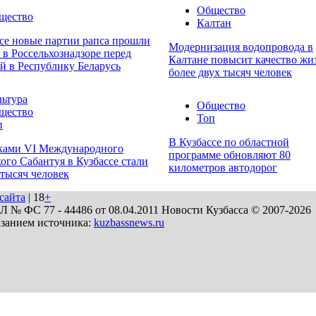
Общество
щество
Калтан
се новые партии рапса прошли
Модернизация водопровода в
 в Россельхознадзоре перед
Калтане повысит качество жи
й в Республику Беларусь
более двух тысяч человек
льтура
Общество
щество
Топ
п
В Кузбассе по областной
ками VI Международного
программе обновляют 80
ого Сабантуя в Кузбассе стали
километров автодорог
 тысяч человек
сайта
| 18
+
№ ФС 77 - 44486 от 08.04.2011 Новости Кузбасса © 2007-2026
азанием источника:
kuzbassnews.ru