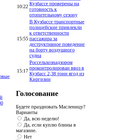
Кузбассе проверены на
10:22
готовность к
отопительному сезону
В Кузбассе транспортные
полицейские привлекли
к ответственности
15:55
пассажира за
деструктивное поведение
на борту воздушного
судна
Россельхознадзором
проконтролирован ввоз в
15:17
Кузбасс 2,38 тонн ягод из
рвые
Киргизии
Голосование
ой
80
Будете праздновать Масленицу?
Варианты
Да, всю неделю!
Да, если куплю блины в
магазине.
Нет