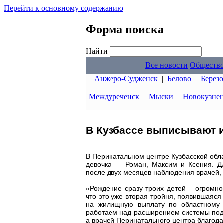
Перейти к основному содержанию
Форма поиска
Найти
Все новости
Обществ
Анжеро-Судженск
|
Белово
|
Берез
Междуреченск
|
Мыски
|
Новокузне
В Кузбассе выписывают 
В Перинатальном центре Кузбасской обла
девочка — Роман, Максим и Ксения. Д
после двух месяцев наблюдения врачей,
«Рождение сразу троих детей – огромно
что это уже вторая тройня, появившаяся
на жилищную выплату по областному 
работаем над расширением системы под
а врачей Перинатального центра благода