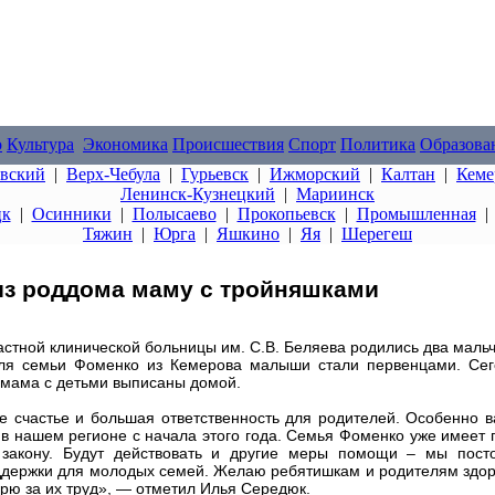
о
Культура
Экономика
Происшествия
Спорт
Политика
Образова
овский
|
Верх-Чебула
|
Гурьевск
|
Ижморский
|
Калтан
|
Кеме
Ленинск-Кузнецкий
|
Мариинск
цк
|
Осинники
|
Полысаево
|
Прокопьевск
|
Промышленная
Тяжин
|
Юрга
|
Яшкино
|
Яя
|
Шерегеш
из роддома маму с тройняшками
стной клинической больницы им. С.В. Беляева родились два мальч
ля семьи Фоменко из Кемерова малыши стали первенцами. Сег
 мама с детьми выписаны домой.
е счастье и большая ответственность для родителей. Особенно в
 в нашем регионе с начала этого года. Семья Фоменко уже имеет 
закону. Будут действовать и другие меры помощи – мы пост
держки для молодых семей. Желаю ребятишкам и родителям здор
рю за их труд», — отметил Илья Середюк.