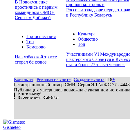
В Новокузнецке
прошли контроль в
простились с первым
Россельхознадзоре перед отпра
командиром ОМОН
в Республику Беларусь
Сергеем Добижей
Культура
Происшествия
Общество
Топ
Топ
Кемерово
Участниками VI Международн
На кузбасской трассе
шахтерского Сабантуя в Кузбас
сгорел бензовоз
стали более 27 тысяч человек
Контакты
|
Реклама на сайте
|
Создание сайта
| 18
+
Регистрационный номер СМИ: Серия ЭЛ № ФС 77 - 44486 
Публикация материалов возможна с указанием источник
Gismeteo