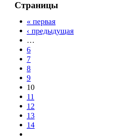
Страницы
« первая
‹ предыдущая
…
6
7
8
9
10
11
12
13
14
…