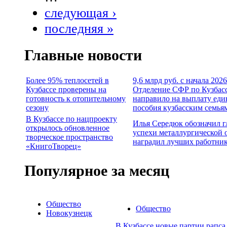
следующая ›
последняя »
Главные новости
Более 95% теплосетей в
9,6 млрд руб. с начала 2026
Кузбассе проверены на
Отделение СФР по Кузбас
готовность к отопительному
направило на выплату еди
сезону
пособия кузбасским семья
В Кузбассе по нацпроекту
Илья Середюк обозначил 
открылось обновленное
успехи металлургической 
творческое пространство
наградил лучших работни
«КнигоТворец»
Популярное за месяц
Общество
Общество
Новокузнецк
В Кузбассе новые партии рапса