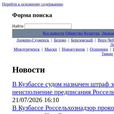
Перейти к основному содержанию
Форма поиска
Найти
Все новости
Общество
Культура
Эконо
Анжеро-Судженск
|
Белово
|
Березовский
|
Верх-Чеб
Л
Междуреченск
|
Мыски
|
Новокузнецк
|
Осинники
|
Тяжин
Новости
В Кузбассе судом назначен штраф 
неисполнение предписания Россел
21/07/2026 16:10
В Кузбассе Россельхознадзор прок