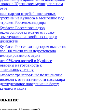
 полях в Юргинском муниципальном
руге
вые партии отрубей пшеничных
гружены из Кузбасса в Монголию под
нтролем Россельхознадзора
Кузбассе Россельхознадзор
оконтролировал новую отгрузку
соматериалов из хвойных пород в
джикистан
Кузбассе Россельхознадзором выявлено
лее 100 тысяч тонн недостоверно
декларированного зерна
лее 95% теплосетей в Кузбассе
оверены на готовность к
опительному сезону
Кузбассе транспортные полицейские
ивлекли к ответственности пассажира
 деструктивное поведение на борту
здушного судна
сование
праздновать Масленицу?