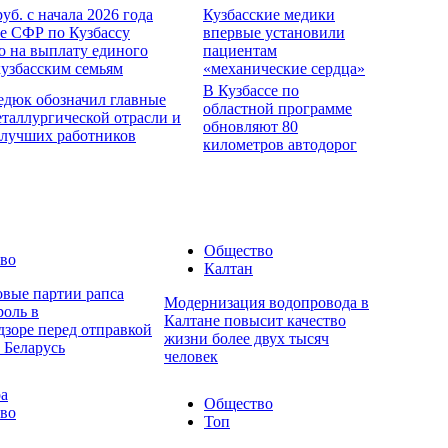
руб. с начала 2026 года
Кузбасские медики
е СФР по Кузбассу
впервые установили
о на выплату единого
пациентам
кузбасским семьям
«механические сердца»
В Кузбассе по
едюк обозначил главные
областной программе
еталлургической отрасли и
обновляют 80
 лучших работников
километров автодорог
Общество
во
Калтан
овые партии рапса
Модернизация водопровода в
роль в
Калтане повысит качество
дзоре перед отправкой
жизни более двух тысяч
 Беларусь
человек
ра
Общество
во
Топ