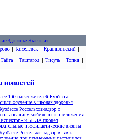
ние
Здоровье
Экология
рово
|
Киселевск
|
Крапивинский
|
|
Тайга
|
Таштагол
|
Тисуль
|
Топки
|
а новостей
лее 100 тысяч жителей Кузбасса
ошли обучение в школах здоровья
Кузбассе Россельхознадзор с
пользованием мобильного приложения
нспектор» и БПЛА провел
язательные профилактические визиты
Кузбассе Россельхознадзор выявил
рушения при применении пестицидов