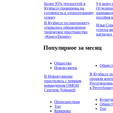
Более 95% теплосетей в
9,6 млрд 
Кузбассе проверены на
Отделени
готовность к отопительному
направил
сезону
пособия 
В Кузбассе по нацпроекту
Илья Сер
открылось обновленное
успехи м
творческое пространство
наградил
«КнигоТворец»
Популярное за месяц
Общество
Общест
Новокузнецк
В Кузбассе н
В Новокузнецке
прошли конт
простились с первым
Россельхозна
командиром ОМОН
в Республику
Сергеем Добижей
Культу
Происшествия
Общест
Топ
Топ
Кемерово