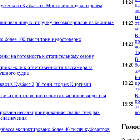
14:24
на
ужены из Кузбасса в Монголию под контролем
ок
Но
олировал новую отгрузку лесоматериалов из хвойных
14:23
от
ко
В 
о более 100 тысяч тонн недостоверно
пр
14:21
ле
Та
рены на готовность к отопительному сезону
В 
14:20
бо
привлекли к ответственности пассажира за
за
душного судна
Бо
10:22
пр
воз в Кузбасс 2,38 тонн ягод из Киргизии
от
В 
фвизит в отношении сельхозтоваропроизводителя
пр
15:55
за
во
ирована несанкционированная свалка твердых
озназначения
Голо
узбасса экспортировано более 46 тысяч кубометров
Будете 