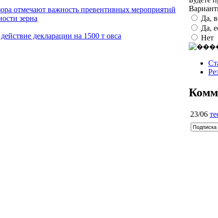
Вариан
дзора отмечают важность превентивных мероприятий
Да, 
ности зерна
Да, 
 действие декларации на 1500 т овса
Нет
Ст
Ре
Комм
23/06
те