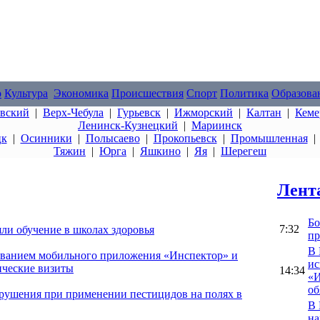
о
Культура
Экономика
Происшествия
Спорт
Политика
Образова
овский
|
Верх-Чебула
|
Гурьевск
|
Ижморский
|
Калтан
|
Кеме
Ленинск-Кузнецкий
|
Мариинск
цк
|
Осинники
|
Полысаево
|
Прокопьевск
|
Промышленная
Тяжин
|
Юрга
|
Яшкино
|
Яя
|
Шерегеш
Лент
Бо
7:32
ли обучение в школах здоровья
пр
В 
зованием мобильного приложения «Инспектор» и
ис
ические визиты
14:34
«И
об
арушения при применении пестицидов на полях в
В 
на