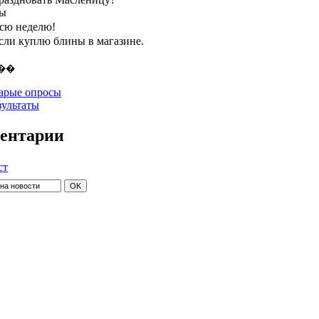
ты
всю неделю!
если куплю блины в магазине.
арые опросы
зультаты
ентарии
ст